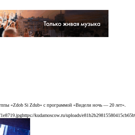
руппы «Zdob Si Zdub» с программой «Видели ночь — 20 лет».
f1e8719.jpg
https://kudamoscow.ru/uploads/e81b2b29815580415cb65b