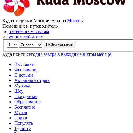
Куда сходить в Москве. Афиша
Москвы
Помощник и путеводитель
по
интересным местам
и
лучшим событиям
Куда пойти
сегодня
завтра
в выходные
в этом месяце
Выставки
Фестивали
С детьми
Активный отдых
Музыка
Шоу
Праздники
Образование
Бесплатно
Музеи
Парки
Погулять
Туристу