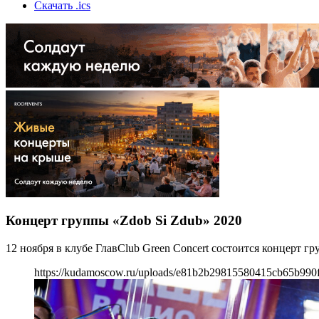
Скачать .ics
Концерт группы «Zdob Si Zdub» 2020
12 ноября в клубе ГлавClub Green Concert состоится концерт г
https://kudamoscow.ru/uploads/e81b2b29815580415cb65b990