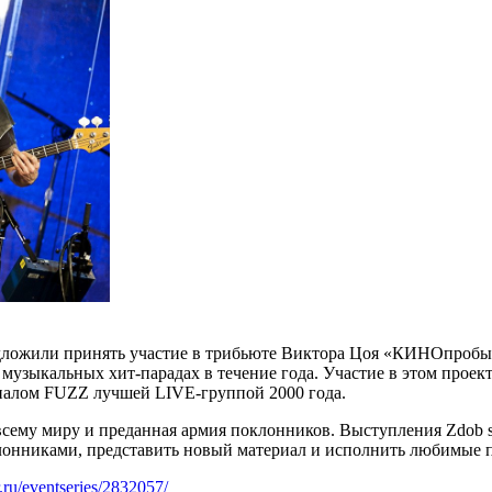
едложили принять участие в трибьюте Виктора Цоя «КИНОпробы»
музыкальных хит-парадах в течение года. Участие в этом проекте
рналом FUZZ лучшей LIVE-группой 2000 года.
всему миру и преданная армия поклонников. Выступления Zdob si
клонниками, представить новый материал и исполнить любимые 
er.ru/eventseries/2832057/