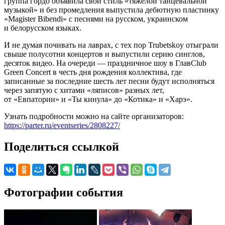
группа гордо объявила свой стиль «тяжелой танцевальной
музыкой» и без промедления выпустила дебютную пластинку
«Magister Bibendi» с песнями на русском, украинском
и белорусском языках.
И не думая почивать на лаврах, с тех пор Trubetskoy отыграли
свыше полусотни концертов и выпустили серию синглов,
десяток видео. На очереди — праздничное шоу в ГлавClub
Green Concert в честь дня рождения коллектива, где
записанные за последние шесть лет песни будут исполняться
через запятую с хитами «ляписов» разных лет,
от «Евпатории» и «Ты кинула» до «Котика» и «Харэ».
Узнать подробности можно на сайте организаторов:
https://parter.ru/eventseries/2808227/
Поделиться ссылкой
Фотографии события