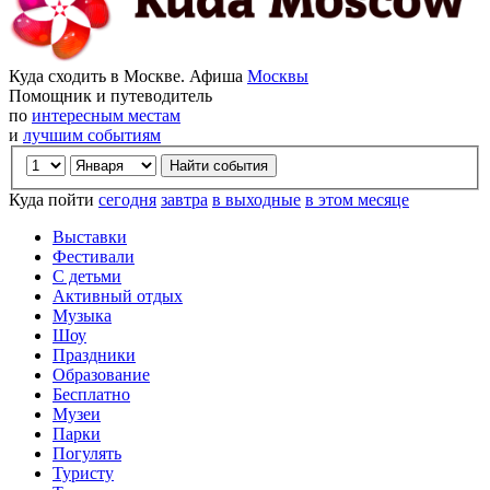
Куда сходить в Москве. Афиша
Москвы
Помощник и путеводитель
по
интересным местам
и
лучшим событиям
Куда пойти
сегодня
завтра
в выходные
в этом месяце
Выставки
Фестивали
С детьми
Активный отдых
Музыка
Шоу
Праздники
Образование
Бесплатно
Музеи
Парки
Погулять
Туристу