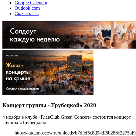
Google Calendar
Outlook.com
Скачать .ics
Концерт группы «Трубецкой» 2020
4 ноября в клубе «ГлавClub Green Concert» состоится концерт
группы «Трубецкой».
https://kudamoscow.ru/uploads/b7dfef5c8d94df5b286c2275af9