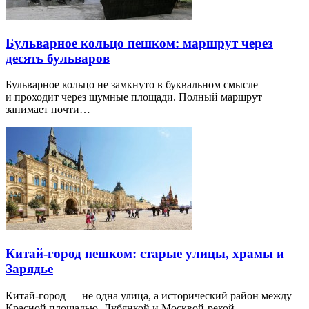
Бульварное кольцо пешком: маршрут через
десять бульваров
Бульварное кольцо не замкнуто в буквальном смысле
и проходит через шумные площади. Полный маршрут
занимает почти…
Китай-город пешком: старые улицы, храмы и
Зарядье
Китай-город — не одна улица, а исторический район между
Красной площадью, Лубянкой и Москвой-рекой.