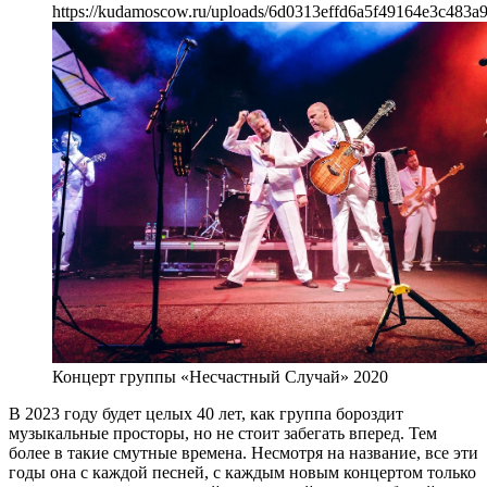
https://kudamoscow.ru/uploads/6d0313effd6a5f49164e3c483a
Концерт группы «Несчастный Случай» 2020
В 2023 году будет целых 40 лет, как группа бороздит
музыкальные просторы, но не стоит забегать вперед. Тем
более в такие смутные времена. Несмотря на название, все эти
годы она с каждой песней, с каждым новым концертом только