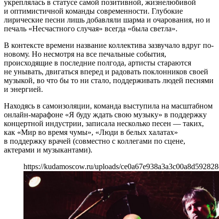
укреплялась в статусе самой позитивной, жизнелюбивой
и оптимистичной команды современности. Глубокие
лирические песни лишь добавляли шарма и очарования, но и
печаль «Несчастного случая» всегда «была светла».
В контексте времени название коллектива зазвучало вдруг по-
новому. Но несмотря на все печальные события,
происходящие в последние полгода, артисты стараются
не унывать, двигаться вперед и радовать поклонников своей
музыкой, во что бы то ни стало, поддерживать людей песнями
и энергией.
Находясь в самоизоляции, команда выступила на масштабном
онлайн-марафоне «Я буду ждать свою музыку» в поддержку
концертной индустрии, записала несколько песен — таких,
как «Мир во время чумы», «Люди в белых халатах»
в поддержку врачей (совместно с коллегами по сцене,
актерами и музыкантами).
https://kudamoscow.ru/uploads/ce0a67e938a3a3c00a8d592828