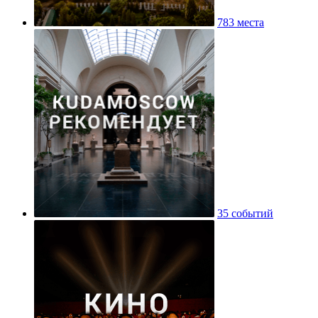
783 места
35 событий