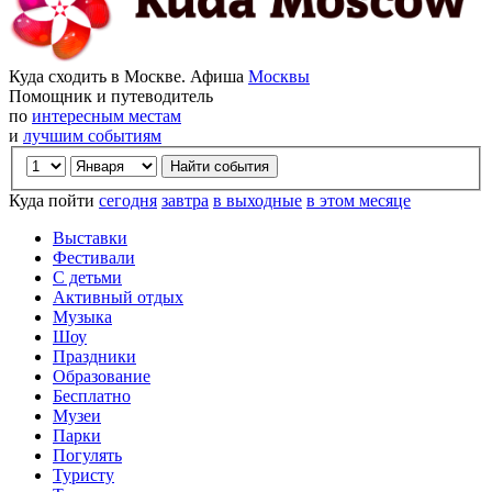
Куда сходить в Москве. Афиша
Москвы
Помощник и путеводитель
по
интересным местам
и
лучшим событиям
Куда пойти
сегодня
завтра
в выходные
в этом месяце
Выставки
Фестивали
С детьми
Активный отдых
Музыка
Шоу
Праздники
Образование
Бесплатно
Музеи
Парки
Погулять
Туристу