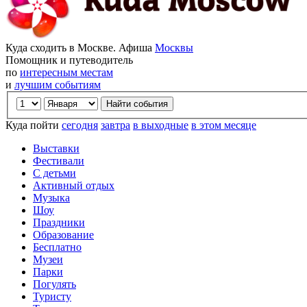
Куда сходить в Москве. Афиша
Москвы
Помощник и путеводитель
по
интересным местам
и
лучшим событиям
Куда пойти
сегодня
завтра
в выходные
в этом месяце
Выставки
Фестивали
С детьми
Активный отдых
Музыка
Шоу
Праздники
Образование
Бесплатно
Музеи
Парки
Погулять
Туристу