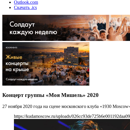
Outlook.com
Скачать .ics
Концерт группы «Моя Мишель» 2020
27 ноября 2020 года на сцене московского клуба «1930 Moscow
https://kudamoscow.ru/uploads/026cc93de725b6e001192daa0