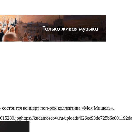
» состоится концерт поп-рок коллектива «Моя Мишель».
9015280.jpg
https://kudamoscow.ru/uploads/026cc93de725b6e001192d