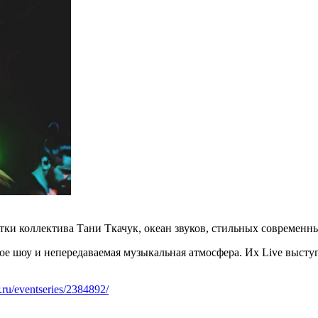
ки коллектива Тани Ткачук, океан звуков, стильных современны
шоу и непередаваемая музыкальная атмосфера. Их Live выступле
er.ru/eventseries/2384892/