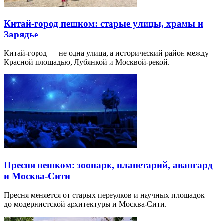
Китай-город пешком: старые улицы, храмы и
Зарядье
Китай-город — не одна улица, а исторический район между
Красной площадью, Лубянкой и Москвой-рекой.
Пресня пешком: зоопарк, планетарий, авангард
и Москва-Сити
Пресня меняется от старых переулков и научных площадок
до модернистской архитектуры и Москва-Сити.