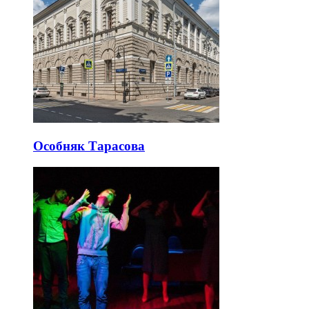
Особняк Тарасова