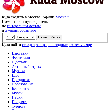
Куда сходить в Москве. Афиша
Москвы
Помощник и путеводитель
по
интересным местам
и
лучшим событиям
Куда пойти
сегодня
завтра
в выходные
в этом месяце
Выставки
Фестивали
С детьми
Активный отдых
Музыка
Шоу
Праздники
Образование
Бесплатно
Музеи
Парки
Погулять
Туристу