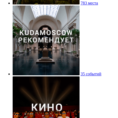
783 места
35 событий