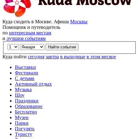
Куда сходить в Москве. Афиша
Москвы
Помощник и путеводитель
по
интересным местам
и
лучшим событиям
Куда пойти
сегодня
завтра
в выходные
в этом месяце
Выставки
Фестивали
С детьми
Активный отдых
Музыка
Шоу
Праздники
Образование
Бесплатно
Музеи
Парки
Погулять
Туристу