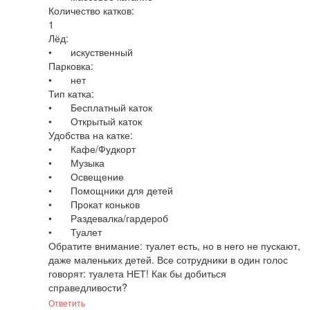
Количество катков:

1

Лёд:

•	искуственный

Парковка:

•	нет

Тип катка:

•	Бесплатный каток

•	Открытый каток

Удобства на катке:

•	Кафе/Фудкорт

•	Музыка

•	Освещение

•	Помощники для детей

•	Прокат коньков

•	Раздевалка/гардероб

•	Туалет

Обратите внимание: туалет есть, но в него не пускают, 
даже маленьких детей. Все сотрудники в один голос 
говорят: туалета НЕТ! Как бы добиться 
справедливости?
Ответить