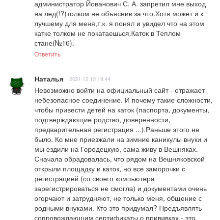
администратор Йованович С. А. запретил мне выход 
на лед(!?)толком не объяснив за что.Хотя может и к 
лучшему для меня,т.к. я понял и увидел что на этом 
катке толком не покатаешься.Каток в Теплом 
стане(№16).
Ответить
Наталья
2021.12.10 19:44
Невозможно войти на официальный сайт - отражает 
небезопасное соединение. И почему такие сложности, 
чтобы привести детей на каток (паспорта, документы, 
подтверждающие родство, доверенности, 
предварительная регистрация ...).Раньше этого не 
было. Ко мне приезжали на зимние каникулы внуки и 
мы ездили на Городецкую, сама живу в Вешняках. 
Сначала обрадовалась, что рядом на Вешняковской 
открыли площадку и каток, но все заморочки с 
регистрацией (со своего компьютера 
зарегистрироваться не смогла) и документами очень 
огорчают и затрудняют, не только меня, общение с 
родными внуками. Кто это придумал? Предъявлять 
сопровождающим сертификаты о прививках - это 