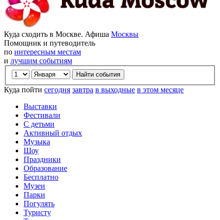
Куда сходить в Москве. Афиша
Москвы
Помощник и путеводитель
по
интересным местам
и
лучшим событиям
Куда пойти
сегодня
завтра
в выходные
в этом месяце
Выставки
Фестивали
С детьми
Активный отдых
Музыка
Шоу
Праздники
Образование
Бесплатно
Музеи
Парки
Погулять
Туристу