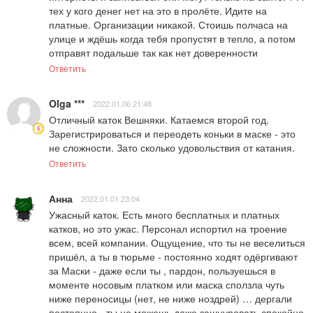
тех у кого денег нет на это в пролёте. Идите на 
платные. Организации никакой. Стоишь полчаса на 
улице и ждёшь когда тебя пропустят в тепло, а потом 
отправят подальше так как нет доверенности
Ответить
Olga ***
2022.01.06 21:48
Отличный каток Вешняки. Катаемся второй год. 
Зарегистрироваться и переодеть коньки в маске - это 
не сложности. Зато сколько удовольствия от катания.
Ответить
Анна
2022.01.01 23:04
Ужасный каток. Есть много бесплатных и платных 
катков, но это ужас. Персонал испортил на троение 
всем, всей компании. Ощущение, что ты не веселиться 
пришёл, а ты в тюрьме - постоянно ходят одёргивают 
за Маски - даже если ты , пардон, пользуешься в 
моменте носовым платком или маска сползла чуть 
ниже переносицы (нет, не ниже ноздрей) … дергали 
постоянно - ты не можешь даже зашнуровать спокойно 