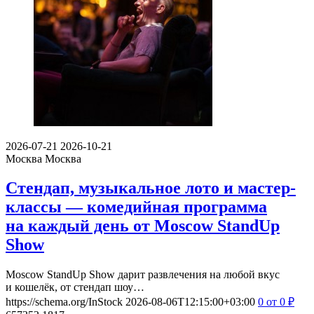
2026-07-21
2026-10-21
Москва
Москва
Стендап, музыкальное лото и мастер-
классы — комедийная программа
на каждый день от Moscow StandUp
Show
Moscow StandUp Show дарит развлечения на любой вкус
и кошелёк, от стендап шоу…
https://schema.org/InStock
2026-08-06T12:15:00+03:00
0
от 0
₽