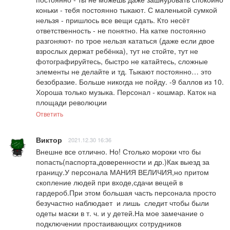
коньки - тебя постоянно тыкают. С маленькой сумкой 
нельзя - пришлось все вещи сдать. Кто несёт 
ответственность - не понятно. На катке постоянно 
разгоняют- по трое нельзя кататься (даже если двое 
взрослых держат ребёнка), тут не стойте, тут не 
фотографируйтесь, быстро не катайтесь, сложные 
элементы не делайте и тд. Тыкают постоянно… это 
безобразие. Больше никогда не пойду. -9 баллов из 10. 
Хороша только музыка. Персонал - кошмар. Каток на 
площади революции
Ответить
Виктор
2021.12.30 16:36
Внешне все отлично. Но! Столько мороки что бы  
попасть(паспорта,доверенности и др.)Как выезд за 
границу.У персонала МАНИЯ ВЕЛИЧИЯ,но притом 
скопление людей при входе,сдачи вещей в 
гардероб.При этом большая часть персонала просто 
безучастно наблюдает  и лишь  следит чтобы были 
одеты маски в т. ч. и у детей.На мое замечание о 
подключении простаивающих сотрудников 