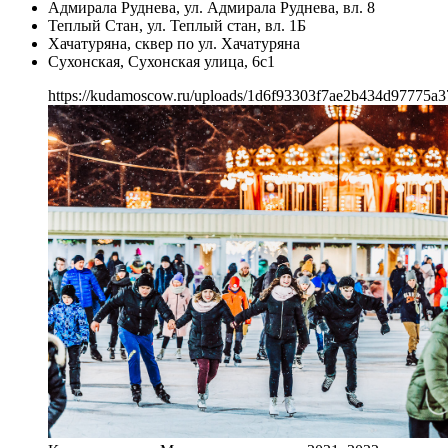
Адмирала Руднева, ул. Адмирала Руднева, вл. 8
Теплый Стан, ул. Теплый стан, вл. 1Б
Хачатуряна, сквер по ул. Хачатуряна
Сухонская, Сухонская улица, 6с1
https://kudamoscow.ru/uploads/1d6f93303f7ae2b434d97775a3