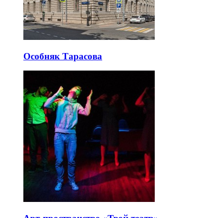
Особняк Тарасова