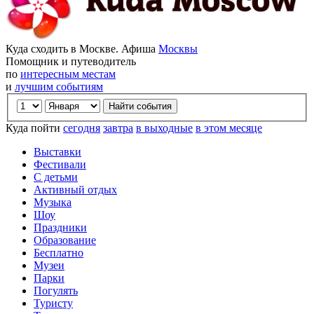
Куда сходить в Москве. Афиша
Москвы
Помощник и путеводитель
по
интересным местам
и
лучшим событиям
Куда пойти
сегодня
завтра
в выходные
в этом месяце
Выставки
Фестивали
С детьми
Активный отдых
Музыка
Шоу
Праздники
Образование
Бесплатно
Музеи
Парки
Погулять
Туристу