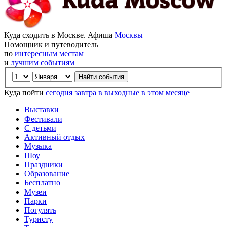
Куда сходить в Москве. Афиша
Москвы
Помощник и путеводитель
по
интересным местам
и
лучшим событиям
Куда пойти
сегодня
завтра
в выходные
в этом месяце
Выставки
Фестивали
С детьми
Активный отдых
Музыка
Шоу
Праздники
Образование
Бесплатно
Музеи
Парки
Погулять
Туристу