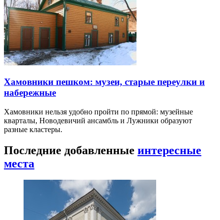
Хамовники пешком: музеи, старые переулки и
набережные
Хамовники нельзя удобно пройти по прямой: музейные
кварталы, Новодевичий ансамбль и Лужники образуют
разные кластеры.
Последние добавленные
интересные
места