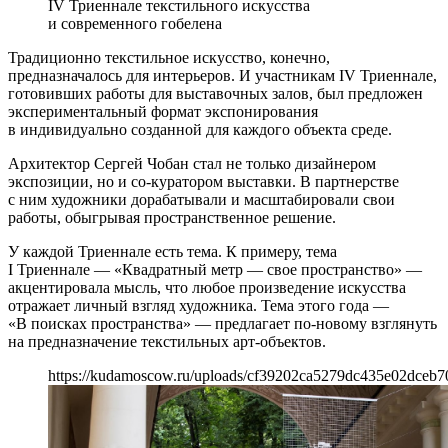
IV Триеннале текстильного искусства
и современного гобелена
Традиционно текстильное искусство, конечно,
предназначалось для интерьеров. И участникам IV Триеннале,
готовивших работы для выставочных залов, был предложен
экспериментальный формат экспонирования
в индивидуально созданной для каждого объекта среде.
Архитектор Сергей Чобан стал не только дизайнером
экспозиции, но и со-куратором выставки. В партнерстве
с ним художники дорабатывали и масштабировали свои
работы, обыгрывая пространственное решение.
У каждой Триеннале есть тема. К примеру, тема
I Триеннале — «Квадратный метр — свое пространство» —
акцентировала мысль, что любое произведение искусства
отражает личный взгляд художника. Тема этого года —
«В поисках пространства» — предлагает по-новому взглянуть
на предназначение текстильных арт-объектов.
https://kudamoscow.ru/uploads/cf39202ca5279dc435e02dceb7