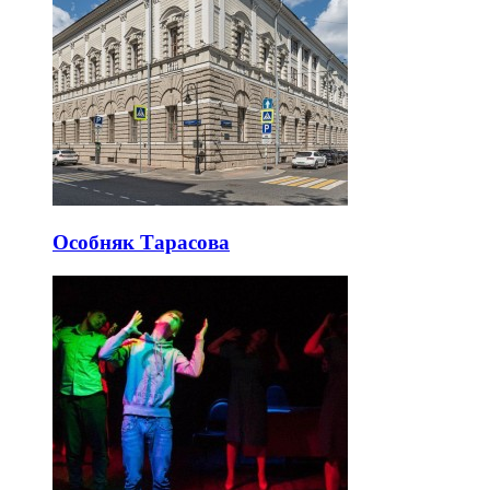
Особняк Тарасова