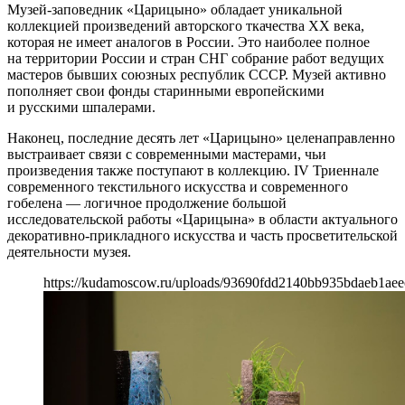
Музей-заповедник «Царицыно» обладает уникальной
коллекцией произведений авторского ткачества XX века,
которая не имеет аналогов в России. Это наиболее полное
на территории России и стран СНГ собрание работ ведущих
мастеров бывших союзных республик СССР. Музей активно
пополняет свои фонды старинными европейскими
и русскими шпалерами.
Наконец, последние десять лет «Царицыно» целенаправленно
выстраивает связи с современными мастерами, чьи
произведения также поступают в коллекцию. IV Триеннале
современного текстильного искусства и современного
гобелена — логичное продолжение большой
исследовательской работы «Царицына» в области актуального
декоративно-прикладного искусства и часть просветительской
деятельности музея.
https://kudamoscow.ru/uploads/93690fdd2140bb935bdaeb1aee