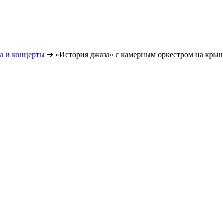
а и концерты
➔
«История джаза» с камерным оркестром на крыше: