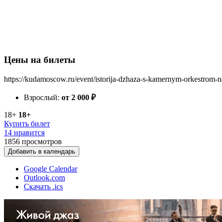
Цены на билеты
https://kudamoscow.ru/event/istorija-dzhaza-s-kamernym-orkestrom-
Взрослый:
от 2 000
₽
18+
18+
Купить билет
14 нравится
1856
просмотров
Добавить в календарь
Google Calendar
Outlook.com
Скачать .ics