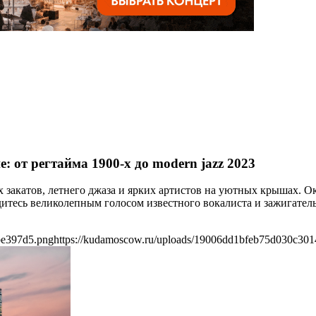
 от регтайма 1900-х до modern jazz 2023
ых закатов, летнего джаза и ярких артистов на уютных крышах. О
дитесь великолепным голосом известного вокалиста и зажигате
be397d5.png
https://kudamoscow.ru/uploads/19006dd1bfeb75d030c30