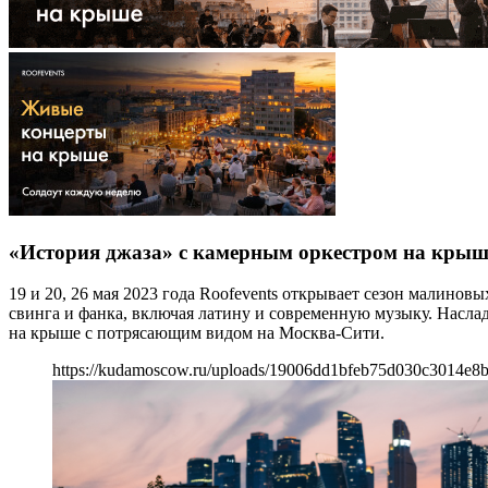
«История джаза» с камерным оркестром на крыше:
19 и 20, 26 мая 2023 года Roofevents открывает сезон малинов
свинга и фанка, включая латину и современную музыку. Насла
на крыше с потрясающим видом на Москва-Сити.
https://kudamoscow.ru/uploads/19006dd1bfeb75d030c3014e8