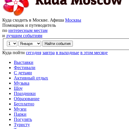
Куда сходить в Москве. Афиша
Москвы
Помощник и путеводитель
по
интересным местам
и
лучшим событиям
Куда пойти
сегодня
завтра
в выходные
в этом месяце
Выставки
Фестивали
С детьми
Активный отдых
Музыка
Шоу
Праздники
Образование
Бесплатно
Музеи
Парки
Погулять
Туристу