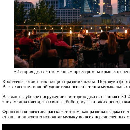
«История джаза» с камерным оркестром на крыше: от регт
Roofevents готовит настоящий праздник джаза! Под звуки форте
Вас захлестнет волной удивительного сплетения музыкальных 
Вас ждет глубокое погружение в историю джаза, начиная с 30–
эпохам: диксиленд, эра свинга, бибоп, музыка таких неподражае
Фронтмен коллектива расскажет о том, как развивался джаз и
страны и виртуозно исполнят музыку во всех перечисленных сти