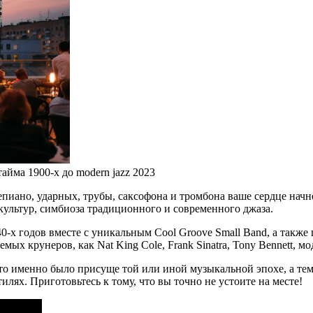
айма 1900-х до modern jazz 2023
пиано, ударных, трубы, саксофона и тромбона ваше сердце начнё
культур, симбиоза традиционного и современного джаза.
40-х годов вместе с уникальным Cool Groove Small Band, а так
мых крунеров, как Nat King Cole, Frank Sinatra, Tony Bennett, 
 что именно было присуще той или иной музыкальной эпохе, а т
лях. Приготовьтесь к тому, что вы точно не устоите на месте!