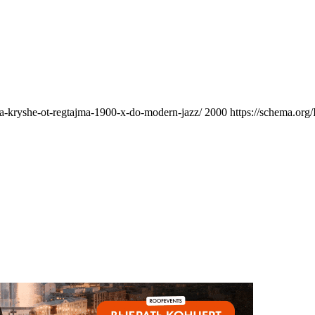
na-kryshe-ot-regtajma-1900-x-do-modern-jazz/
2000
https://schema.org