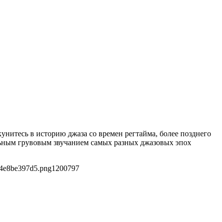
кунитесь в историю джаза со времен регтайма, более позднего
льным грувовым звучанием самых разных джазовых эпох
14e8be397d5.png
1200
797