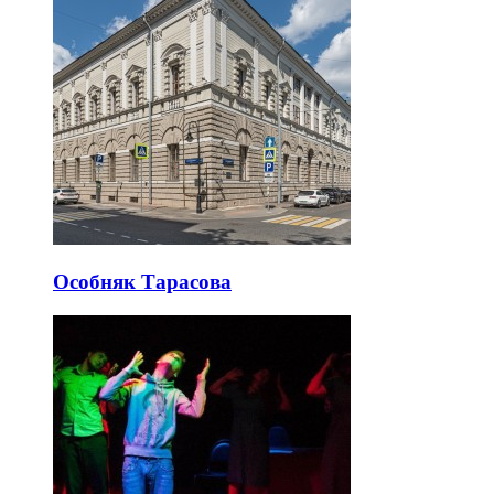
Особняк Тарасова