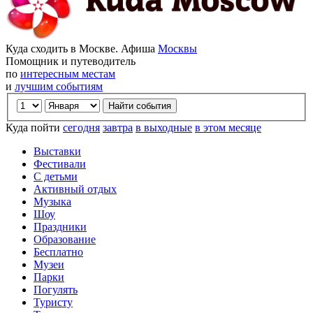
Куда сходить в Москве. Афиша
Москвы
Помощник и путеводитель
по
интересным местам
и
лучшим событиям
Куда пойти
сегодня
завтра
в выходные
в этом месяце
Выставки
Фестивали
С детьми
Активный отдых
Музыка
Шоу
Праздники
Образование
Бесплатно
Музеи
Парки
Погулять
Туристу