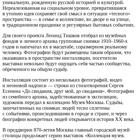
уникальную, рожденную русской историей и культурой.
Нереализованная на социальном уровне, превратившаяся
в утопию идея сохраняет свой смысл в ситуации «тесного»
пространства — в семье и коллективе, во дворе и на улице,
в традиционном празднике и регулярных бытовых событиях.
Для своего проекта Леонид Тишков отобрал из музейных
фондов и личного архива групповые снимки 1910–1960-х
годов и напечатал их в масштабе, соразмерном реальному
человеку. Фотографии будут размещены таким образом, что
оказавшись в пространстве инсталляции, посетители
выставки невольно будут ощущать себя частью сообщества,
обреченного на общую судьбу.
Инсталляция состоит из нескольких фотографий, видео
и неоновой надписи — строки из стихотворения Сергея
Есенина «До свидания, друг мой, до свидания». Фотографии
из семейного архива, задействованные в экспозиции,
художник передал в коллекцию Музея Москвы. Судьбы,
запечатленных на снимках людей тесно сплетены
с событиями, происходившими в городе и стране, и через
биографии конкретных людей открывается история XX века.
В преддверии 870-летия Москвы главный городской музей
столицы продолжает серию выставок «Коллекция музея.