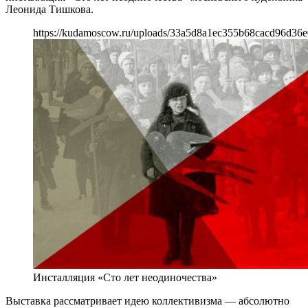
Леонида Тишкова.
https://kudamoscow.ru/uploads/33a5d8a1ec355b68cacd96d36e
Инсталляция «Сто лет неодиночества»
Выставка рассматривает идею коллективизма — абсолютно