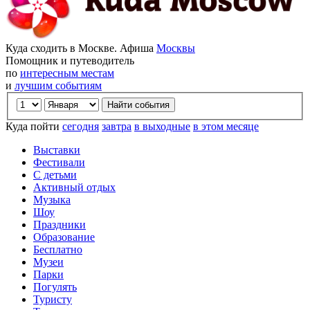
Куда сходить в Москве. Афиша
Москвы
Помощник и путеводитель
по
интересным местам
и
лучшим событиям
Куда пойти
сегодня
завтра
в выходные
в этом месяце
Выставки
Фестивали
С детьми
Активный отдых
Музыка
Шоу
Праздники
Образование
Бесплатно
Музеи
Парки
Погулять
Туристу