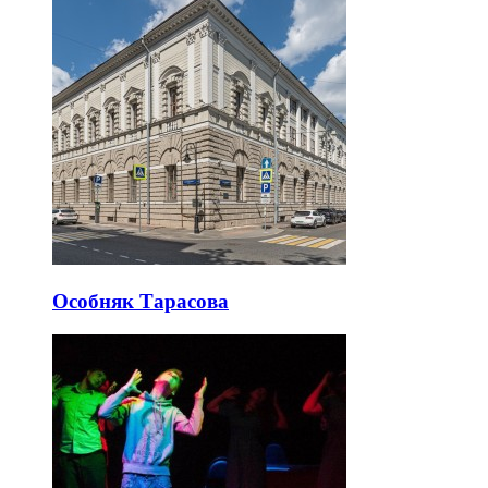
Особняк Тарасова