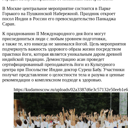
В Москве центральное мероприятие состоится в Парке
Горького на Пушкинской Набережной. Праздник откроет
посол Индии в России его превосходительство Панкаджа
Саран.
К празднованию II Международного дня йоги могут
присоединиться люди с любым уровнем подготовки,
а также те, кто никогда не занимался йогой. Цель мероприятия
подчеркнуть важность здорового образа жизни посредством
практики йоги, которая является уникальным даром древней
индийской традиции. Демонстрацию асан проведет
сертифицированный преподаватель йоги из Культурного
центра при Посольстве Индии доктор Суреш Бабу. Участники
получат представление о целостности тела и разума и ценные
рекомендации о комплексном подходе к здоровью.
https://kudamoscow.ru/uploads/02a3387d6e3c57132e50eeb1e6