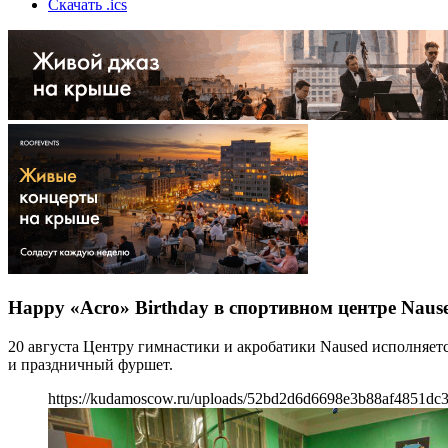
Скачать .ics
Happy «Acro» Birthday в спортивном центре Naus
20 августа Центру гимнастики и акробатики Naused исполняетс
и праздничный фуршет.
https://kudamoscow.ru/uploads/52bd2d6d6698e3b88af4851dc3