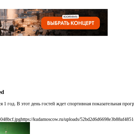
ed
я 1 год. В этот день гостей ждет спортивная показательная пр
048bcf.jpg
https://kudamoscow.ru/uploads/52bd2d6d6698e3b88af4851