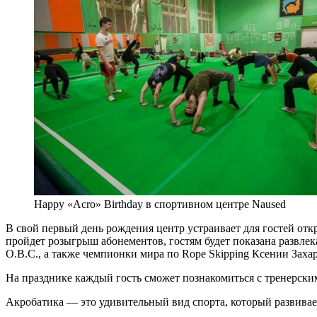
Happy «Acro» Birthday в спортивном центре Naused
В свой первый день рождения центр устраивает для гостей отк
пройдет розыгрыш абонементов, гостям будет показана развле
O.B.C., а также чемпионки мира по Rope Skipping Ксении Зах
На празднике каждый гость сможет познакомиться с тренерски
Акробатика — это удивительный вид спорта, который развивает