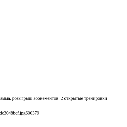
ограмма, розыгрыш абонементов, 2 открытые тренировки
dc3048bcf.jpg
600
379