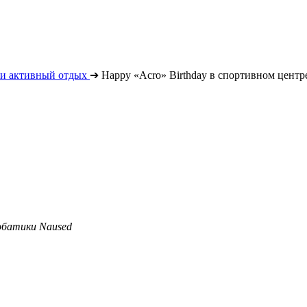
 и активный отдых
➔
Happy «Acro» Birthday в спортивном центр
робатики Naused