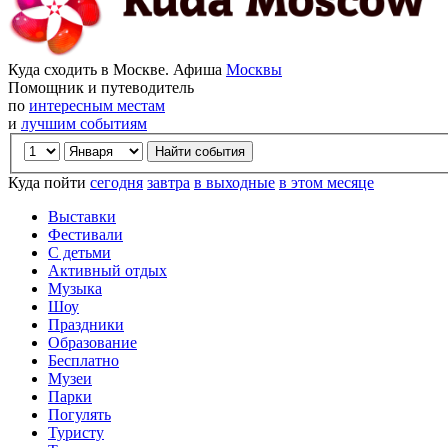
Куда сходить в Москве. Афиша
Москвы
Помощник и путеводитель
по
интересным местам
и
лучшим событиям
Куда пойти
сегодня
завтра
в выходные
в этом месяце
Выставки
Фестивали
С детьми
Активный отдых
Музыка
Шоу
Праздники
Образование
Бесплатно
Музеи
Парки
Погулять
Туристу