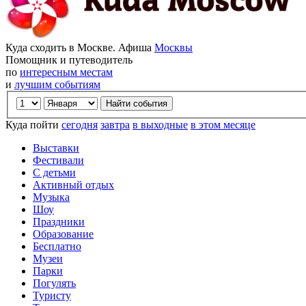
Куда сходить в Москве. Афиша
Москвы
Помощник и путеводитель
по
интересным местам
и
лучшим событиям
Куда пойти
сегодня
завтра
в выходные
в этом месяце
Выставки
Фестивали
С детьми
Активный отдых
Музыка
Шоу
Праздники
Образование
Бесплатно
Музеи
Парки
Погулять
Туристу