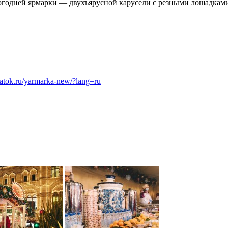
вогодней ярмарки — двухъярусной карусели с резными лошадкам
katok.ru/yarmarka-new/?lang=ru