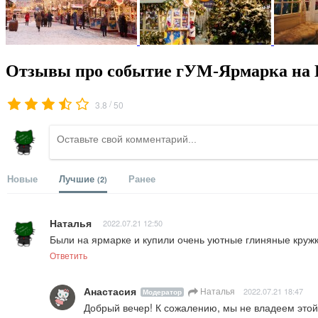
Отзывы про событие гУМ-Ярмарка на 
/
3.8
50
Новые
Лучшие
Ранее
(2)
Наталья
2022.07.21 12:50
Были на ярмарке и купили очень уютные глиняные кружк
Ответить
Анастасия
Наталья
2022.07.21 18:47
Модератор
Добрый вечер! К сожалению, мы не владеем это