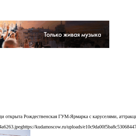
щади открыта Рождественская ГУМ-Ярмарка с каруселями, аттра
4a6263.jpeg
https://kudamoscow.ru/uploads/e10c9da00f5ba8c5306844