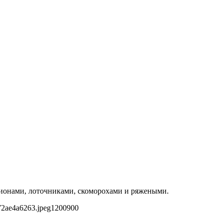
кционами, лоточниками, скоморохами и ряжеными.
72ae4a6263.jpeg
1200
900