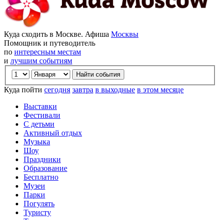
Куда сходить в Москве. Афиша
Москвы
Помощник и путеводитель
по
интересным местам
и
лучшим событиям
Куда пойти
сегодня
завтра
в выходные
в этом месяце
Выставки
Фестивали
С детьми
Активный отдых
Музыка
Шоу
Праздники
Образование
Бесплатно
Музеи
Парки
Погулять
Туристу