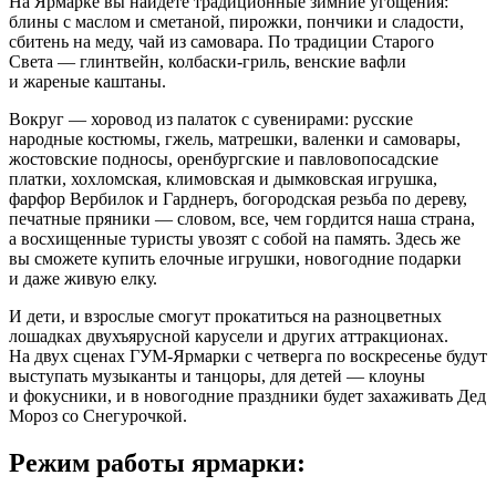
На Ярмарке вы найдете традиционные зимние угощения:
блины с маслом и сметаной, пирожки, пончики и сладости,
сбитень на меду, чай из самовара. По традиции Старого
Света — глинтвейн, колбаски-гриль, венские вафли
и жареные каштаны.
Вокруг — хоровод из палаток с сувенирами: русские
народные костюмы, гжель, матрешки, валенки и самовары,
жостовские подносы, оренбургские и павловопосадские
платки, хохломская, климовская и дымковская игрушка,
фарфор Вербилок и Гарднеръ, богородская резьба по дереву,
печатные пряники — словом, все, чем гордится наша страна,
а восхищенные туристы увозят с собой на память. Здесь же
вы сможете купить елочные игрушки, новогодние подарки
и даже живую елку.
И дети, и взрослые смогут прокатиться на разноцветных
лошадках двухъярусной карусели и других аттракционах.
На двух сценах ГУМ-Ярмарки с четверга по воскресенье будут
выступать музыканты и танцоры, для детей — клоуны
и фокусники, и в новогодние праздники будет захаживать Дед
Мороз со Снегурочкой.
Режим работы ярмарки: