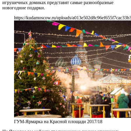
игрушечных домиках представят самые разнообразные
новогодние подарки.
https://kudamoscow.ru/uploads/a013e502d8c96ef655f7cac33b
ГУМ-Ярмарка на Красной площади 2017/18