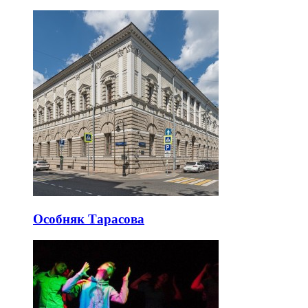
Особняк Тарасова