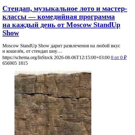
Стендап, музыкальное лото и мастер-
классы — комедийная программа
на каждый день от Moscow StandUp
Show
Moscow StandUp Show дарит развлечения на любой вкус
и кошелёк, от стендап шоу…
https://schema.org/InStock
2026-08-06T12:15:00+03:00
0
от 0
₽
656905
1815