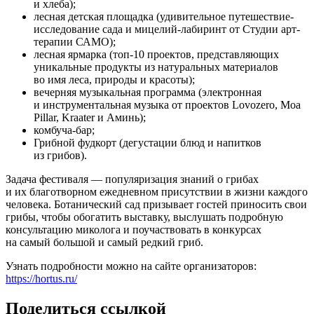
и хлеба);
лесная детская площадка (удивительное путешествие-
исследование сада и мицелий-лабиринт от Студии арт-
терапии САМО);
лесная ярмарка (топ-10 проектов, представляющих
уникальные продукты из натуральных материалов
во имя леса, природы и красоты);
вечерняя музыкальная программа (электронная
и инструментальная музыка от проектов Lovozero, Moa
Pillar, Kraater и Аминь);
комбуча-бар;
Грибной фудкорт (дегустации блюд и напитков
из грибов).
Задача фестиваля — популяризация знаний о грибах
и их благотворном ежедневном присутствии в жизни каждого
человека. Ботанический сад призывает гостей приносить свои
грибы, чтобы обогатить выставку, выслушать подробную
консультацию миколога и поучаствовать в конкурсах
на самый большой и самый редкий гриб.
Узнать подробности можно на сайте организаторов:
https://hortus.ru/
Поделиться ссылкой