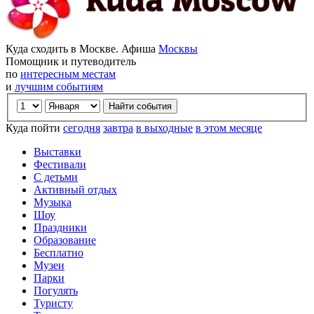
Куда сходить в Москве. Афиша
Москвы
Помощник и путеводитель
по
интересным местам
и
лучшим событиям
Куда пойти
сегодня
завтра
в выходные
в этом месяце
Выставки
Фестивали
С детьми
Активный отдых
Музыка
Шоу
Праздники
Образование
Бесплатно
Музеи
Парки
Погулять
Туристу