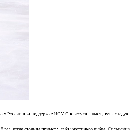
ках России при поддержке ИСУ. Спортсмены выступят в следую
8 раз, когда столица примет у себя участников кубка. Сильней