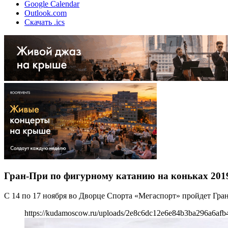
Google Calendar
Outlook.com
Скачать .ics
Гран-При по фигурному катанию на коньках 201
С 14 по 17 ноября во Дворце Спорта «Мегаспорт» пройдет Гра
https://kudamoscow.ru/uploads/2e8c6dc12e6e84b3ba296a6afb