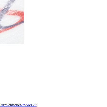
er.ru/eventseries/2556859/