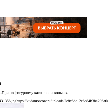
9
н-При по фигурному катанию на коньках.
431356.jpg
https://kudamoscow.ru/uploads/2e8c6dc12e6e84b3ba296a6