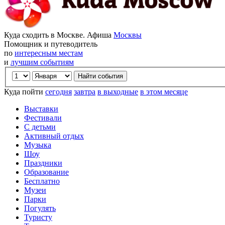
Куда сходить в Москве. Афиша
Москвы
Помощник и путеводитель
по
интересным местам
и
лучшим событиям
Куда пойти
сегодня
завтра
в выходные
в этом месяце
Выставки
Фестивали
С детьми
Активный отдых
Музыка
Шоу
Праздники
Образование
Бесплатно
Музеи
Парки
Погулять
Туристу