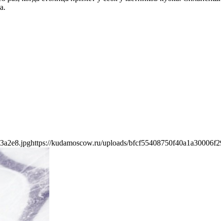
а.
3a2e8.jpg
https://kudamoscow.ru/uploads/bfcf55408750f40a1a30006f2