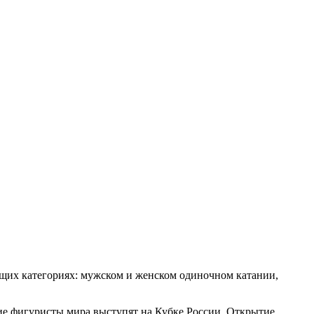
щих категориях: мужском и женском одиночном катании,
шие фигуристы мира выступят на Кубке России. Открытие