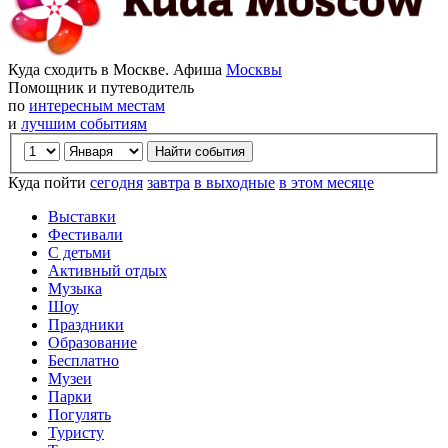
Куда сходить в Москве. Афиша
Москвы
Помощник и путеводитель
по
интересным местам
и
лучшим событиям
Куда пойти
сегодня
завтра
в выходные
в этом месяце
Выставки
Фестивали
С детьми
Активный отдых
Музыка
Шоу
Праздники
Образование
Бесплатно
Музеи
Парки
Погулять
Туристу