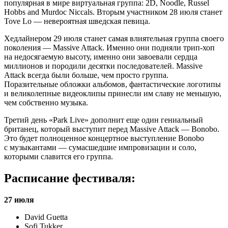
популярная в мире виртуальная группа: 2D, Noodle, Russel
Hobbs and Murdoc Niccals. Вторым участником 28 июля станет
Tove Lo — невероятная шведская певица.
Хедлайнером 29 июля станет самая влиятельная группа своего
поколения — Massive Attack. Именно они подняли трип-хоп
на недосягаемую высоту, именно они завоевали сердца
миллионов и породили десятки последователей. Massive
Attack всегда были больше, чем просто группа.
Поразительные обложки альбомов, фантастические логотипы
и великолепные видеоклипы принесли им славу не меньшую,
чем собственно музыка.
Третий день «Park Live» дополнит еще один гениальный
британец, который выступит перед Massive Attack — Bonobo.
Это будет полноценное концертное выступление Bonobo
с музыкантами — сумасшедшие импровизации и соло,
которыми славится его группа.
Расписание фестиваля:
27 июля
David Guetta
Sofi Tukker