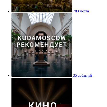
783 места
35 событий