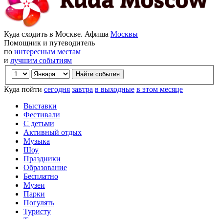
Куда сходить в Москве. Афиша
Москвы
Помощник и путеводитель
по
интересным местам
и
лучшим событиям
Куда пойти
сегодня
завтра
в выходные
в этом месяце
Выставки
Фестивали
С детьми
Активный отдых
Музыка
Шоу
Праздники
Образование
Бесплатно
Музеи
Парки
Погулять
Туристу