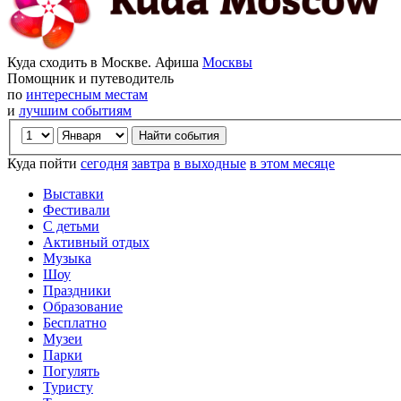
Куда сходить в Москве. Афиша
Москвы
Помощник и путеводитель
по
интересным местам
и
лучшим событиям
Куда пойти
сегодня
завтра
в выходные
в этом месяце
Выставки
Фестивали
С детьми
Активный отдых
Музыка
Шоу
Праздники
Образование
Бесплатно
Музеи
Парки
Погулять
Туристу