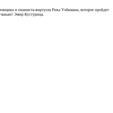
овщика и пианиста-виртуоза Рика Уэйкмана, которое пройдет
музыкант Эмир Кустурица.