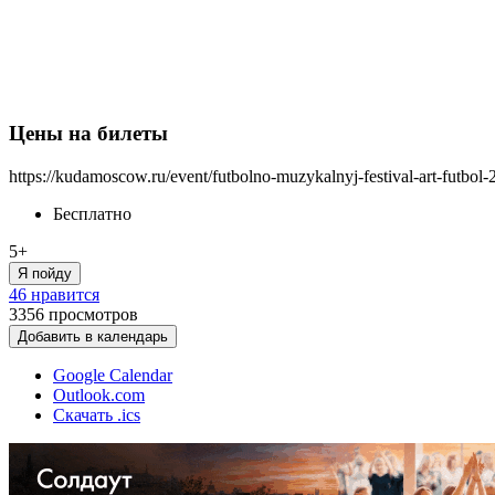
Цены на билеты
https://kudamoscow.ru/event/futbolno-muzykalnyj-festival-art-futbol-
Бесплатно
5+
Я пойду
46 нравится
3356
просмотров
Добавить в календарь
Google Calendar
Outlook.com
Скачать .ics