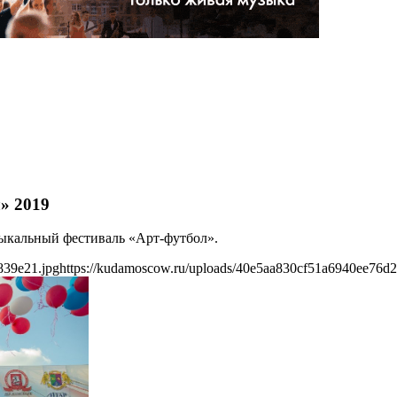
» 2019
зыкальный фестиваль «Арт-футбол».
839e21.jpg
https://kudamoscow.ru/uploads/40e5aa830cf51a6940ee76d