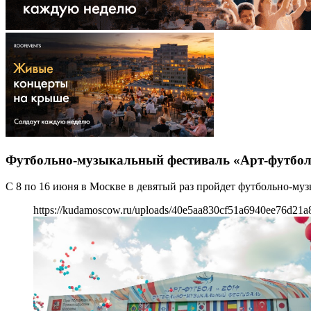
Футбольно-музыкальный фестиваль «Арт-футбол
С 8 по 16 июня в Москве в девятый раз пройдет футбольно-му
https://kudamoscow.ru/uploads/40e5aa830cf51a6940ee76d21a