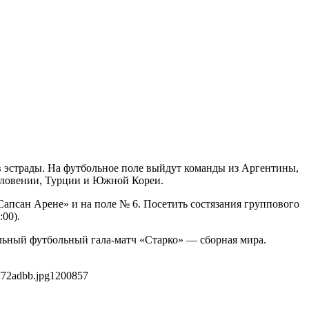
ов эстрады. На футбольное поле выйдут команды из Аргентины,
 Словении, Турции и Южной Кореи.
Сапсан Арене» и на поле № 6. Посетить состязания группового
:00).
льный футбольный гала-матч «Старко» — сборная мира.
772adbb.jpg
1200
857