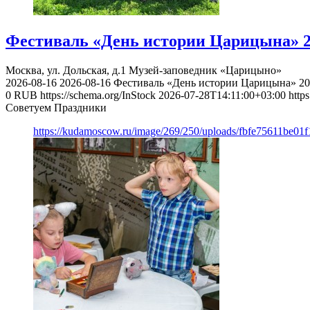
Фестиваль «День истории Царицына» 
Москва, ул. Дольская, д.1
Музей-заповедник «Царицыно»
2026-08-16
2026-08-16
Фестиваль «День истории Царицына» 2
0
RUB
https://schema.org/InStock
2026-07-28T14:11:00+03:00
https
Советуем Праздники
https://kudamoscow.ru/image/269/250/uploads/fbfe75611be01