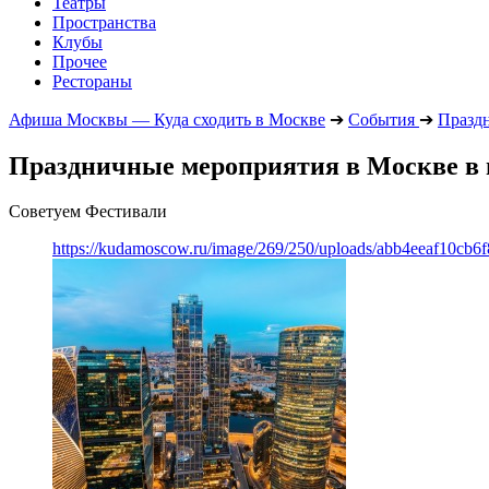
Театры
Пространства
Клубы
Прочее
Рестораны
Афиша Москвы — Куда сходить в Москве
➔
События
➔
Празд
Праздничные мероприятия в Москве в м
Советуем Фестивали
https://kudamoscow.ru/image/269/250/uploads/abb4eeaf10cb