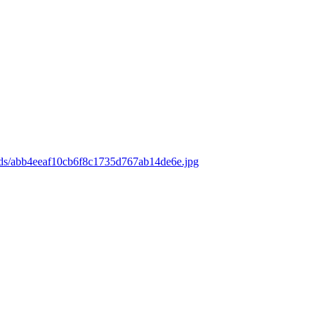
ads/abb4eeaf10cb6f8c1735d767ab14de6e.jpg