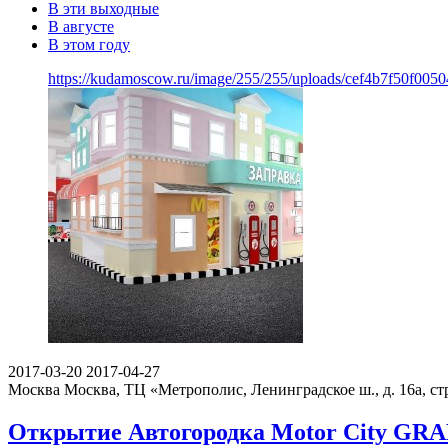
В эти выходные
В августе
В этом году
https://kudamoscow.ru/image/255/255/uploads/cef4b7f50f00
2017-03-20
2017-04-27
Москва
Москва, ТЦ «Метрополис, Ленинградское ш., д. 16а, стр
Открытие Автогородка Motor City GR