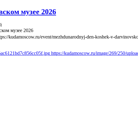
ском музее 2026
й
ком музее 2026
ttps://kudamoscow.ru/event/mezhdunarodnyj-den-koshek-v-darvinovs
55ac6121bd7c856cc05f.jpg
https://kudamoscow.ru/image/269/250/uplo