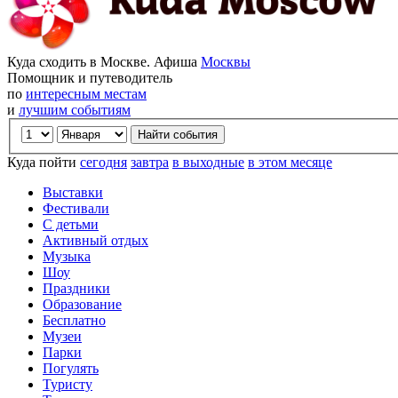
Куда сходить в Москве. Афиша
Москвы
Помощник и путеводитель
по
интересным местам
и
лучшим событиям
Куда пойти
сегодня
завтра
в выходные
в этом месяце
Выставки
Фестивали
С детьми
Активный отдых
Музыка
Шоу
Праздники
Образование
Бесплатно
Музеи
Парки
Погулять
Туристу