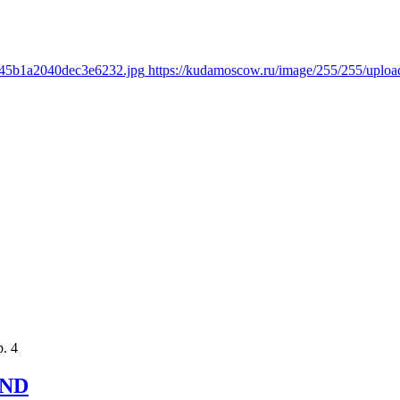
5045b1a2040dec3e6232.jpg
https://kudamoscow.ru/image/255/255/uplo
. 4
AND