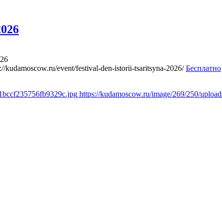
2026
026
://kudamoscow.ru/event/festival-den-istorii-tsaritsyna-2026/
Бесплатно
f1bccf235756fb9329c.jpg
https://kudamoscow.ru/image/269/250/uploa