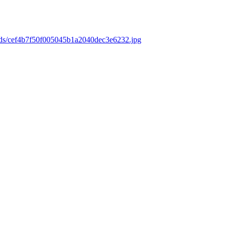
ads/cef4b7f50f005045b1a2040dec3e6232.jpg