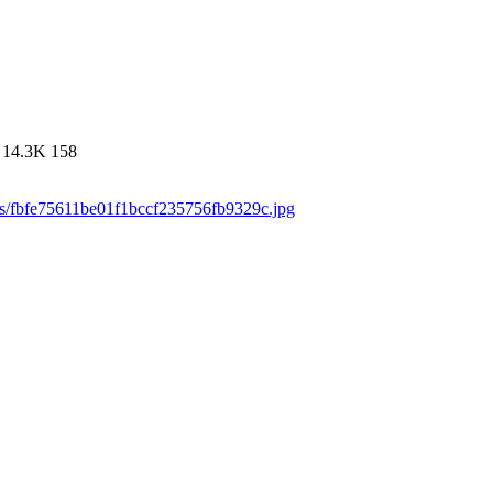
14.3K
158
ds/fbfe75611be01f1bccf235756fb9329c.jpg