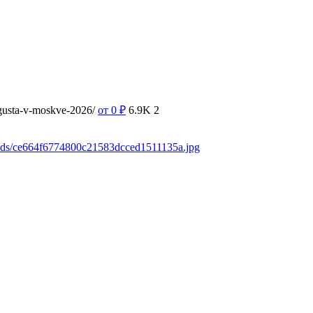
vgusta-v-moskve-2026/
от 0
₽
6.9K
2
oads/ce664f6774800c21583dcced1511135a.jpg