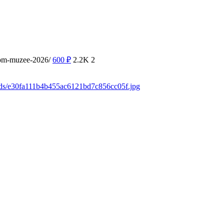
kom-muzee-2026/
600
₽
2.2K
2
ads/e30fa111b4b455ac6121bd7c856cc05f.jpg