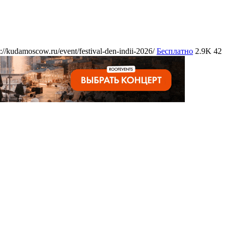
s://kudamoscow.ru/event/festival-den-indii-2026/
Бесплатно
2.9K
42