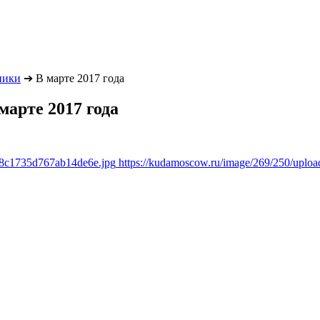
ники
➔
В марте 2017 года
арте 2017 года
6f8c1735d767ab14de6e.jpg
https://kudamoscow.ru/image/269/250/uplo