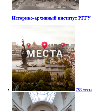
Историко-архивный институт РГГУ
783 места