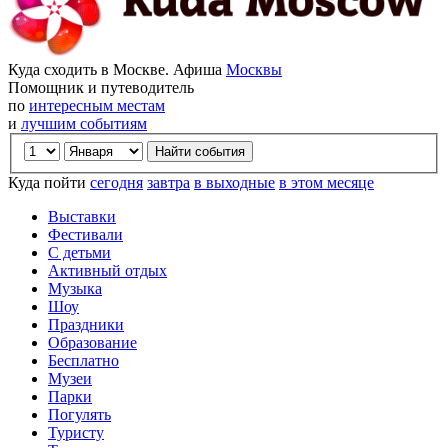
Куда сходить в Москве. Афиша
Москвы
Помощник и путеводитель
по
интересным местам
и
лучшим событиям
Куда пойти
сегодня
завтра
в выходные
в этом месяце
Выставки
Фестивали
С детьми
Активный отдых
Музыка
Шоу
Праздники
Образование
Бесплатно
Музеи
Парки
Погулять
Туристу