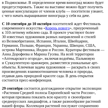
в Подмосковье. В определенное время виноград можно будет
продегустировать. Также на выставке можно будет получить
ценные консультации от членов клуба — посетители узнают,
с чего начать выращивание винограда у себя на даче.
С 10 сентября до 10 октября
посетителей ждет Фестиваль
современного искусства «
Корень нового
», приуроченный
к 310-летнему юбилею сада. В проекте участвуют более
30 известных художников разных направлений и стилей
из Великобритании, Испании, Италии, Швейцарии,
Германии, Польши, Франции, Украины, Швеции, США,
острова Мартиника, Индии и России. Кураторы фестиваля —
Анна Дорофеева и Марина Гусева. На всей территории
«Аптекарского огорода», включая водоёмы, Пальмовую
и Суккулентную оранжереи, разместятся уникальные арт-
объекты. Ключевая задача художников — раскрыть в своих
произведениях взаимоотношения человека и природы,
отдавая дань природной красоте сада. В день открытия
состоится пресс-конференция.
29 сентября
состоится долгожданное открытие экспозиции
«Растения Средней полосы Европейской части России»,
которая призвана показать всю красоту и своеобразие
среднерусских ландшафтов, а также разнообразие растений
нашей флоры. Коллекция растений послужит сохранению