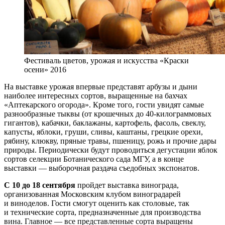
Фестиваль цветов, урожая и искусства «Краски
осени» 2016
На выставке урожая впервые представят арбузы и дыни
наиболее интересных сортов, выращенные на бахчах
«Аптекарского огорода». Кроме того, гости увидят самые
разнообразные тыквы (от крошечных до 40-килограммовых
гигантов), кабачки, баклажаны, картофель, фасоль, свеклу,
капусты, яблоки, груши, сливы, каштаны, грецкие орехи,
рябину, клюкву, пряные травы, пшеницу, рожь и прочие дары
природы. Периодически будут проводиться дегустации яблок
сортов селекции Ботанического сада МГУ, а в конце
выставки — выборочная раздача съедобных экспонатов.
С 10 до 18 сентября
пройдет выставка винограда,
организованная Московским клубом виноградарей
и виноделов. Гости смогут оценить как столовые, так
и технические сорта, предназначенные для производства
вина. Главное — все представленные сорта выращены