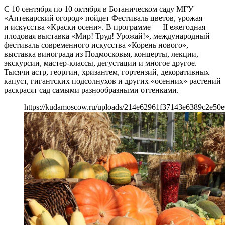
С 10 сентября по 10 октября в Ботаническом саду МГУ
«Аптекарский огород» пойдет Фестиваль цветов, урожая
и искусства «Краски осени». В программе — II ежегодная
плодовая выставка «Мир! Труд! Урожай!», международный
фестиваль современного искусства «Корень нового»,
выставка винограда из Подмосковья, концерты, лекции,
экскурсии, мастер-классы, дегустации и многое другое.
Тысячи астр, георгин, хризантем, гортензий, декоративных
капуст, гигантских подсолнухов и других «осенних» растений
раскрасят сад самыми разнообразными оттенками.
https://kudamoscow.ru/uploads/214e62961f37143e6389c2e50e