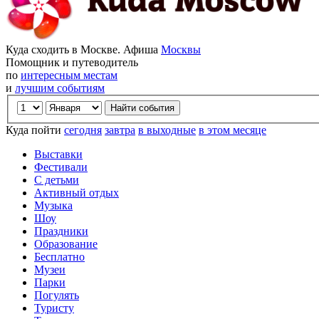
Куда сходить в Москве. Афиша
Москвы
Помощник и путеводитель
по
интересным местам
и
лучшим событиям
Куда пойти
сегодня
завтра
в выходные
в этом месяце
Выставки
Фестивали
С детьми
Активный отдых
Музыка
Шоу
Праздники
Образование
Бесплатно
Музеи
Парки
Погулять
Туристу