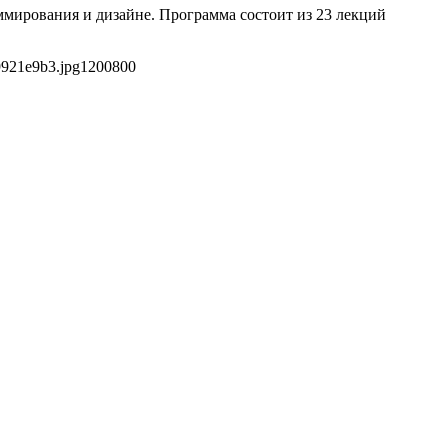
аммирования и дизайне. Программа состоит из 23 лекций
9921e9b3.jpg
1200
800