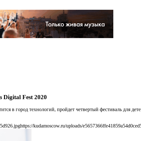
igital Fest 2020
атится в город технологий, пройдет четвертый фестиваль для дет
f5d926.jpg
https://kudamoscow.ru/uploads/e5657366ffe41859a54d0ced