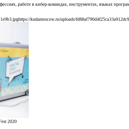
фессиях, работе в кибер-командах, инструментах, языках прогр
21e9b3.jpg
https://kudamoscow.ru/uploads/fd88af790d4f25ca33a912dc
est 2020