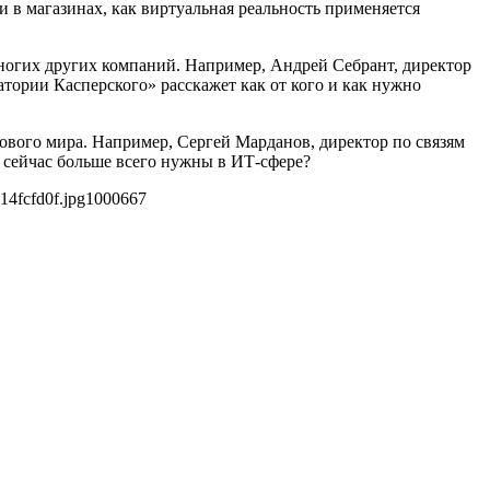
и в магазинах, как виртуальная реальность применяется
 многих других компаний. Например, Андрей Себрант, директор
атории Касперского» расскажет как от кого и как нужно
рового мира. Например, Сергей Марданов, директор по связям
ии сейчас больше всего нужны в ИТ-сфере?
14fcfd0f.jpg
1000
667