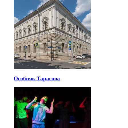
Особняк Тарасова