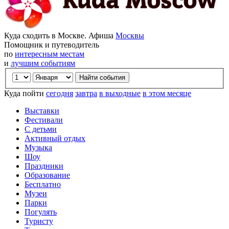
Куда сходить в Москве. Афиша
Москвы
Помощник и путеводитель
по
интересным местам
и
лучшим событиям
Куда пойти
сегодня
завтра
в выходные
в этом месяце
Выставки
Фестивали
С детьми
Активный отдых
Музыка
Шоу
Праздники
Образование
Бесплатно
Музеи
Парки
Погулять
Туристу