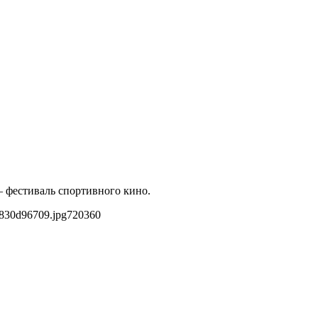
— фестиваль спортивного кино.
d830d96709.jpg
720
360