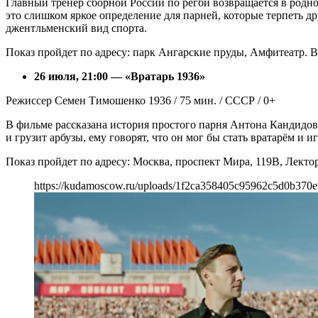
Главный тренер сборной России по регби возвращается в родно
это слишком яркое определение для парней, которые терпеть д
джентльменский вид спорта.
Показ пройдет по адресу: парк Ангарские пруды, Амфитеатр. Вх
26 июля, 21:00 — «Вратарь 1936»
Режиссер Семен Тимошенко 1936 / 75 мин. / СССР / 0+
В фильме рассказана история простого парня Антона Кандидова
и грузит арбузы, ему говорят, что он мог бы стать вратарём и 
Показ пройдет по адресу: Москва, проспект Мира, 119В, Лект
https://kudamoscow.ru/uploads/1f2ca358405c95962c5d0b370e