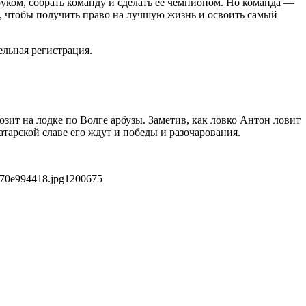
уком, собрать команду и сделать ее чемпионом. Но команда —
я, чтобы получить право на лучшую жизнь и освоить самый
ельная регистрация.
зит на лодке по Волге арбузы. Заметив, как ловко Антон ловит
ратарской славе его ждут и победы и разочарования.
370e994418.jpg
1200
675