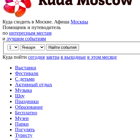
Куда сходить в Москве. Афиша
Москвы
Помощник и путеводитель
по
интересным местам
и
лучшим событиям
Куда пойти
сегодня
завтра
в выходные
в этом месяце
Выставки
Фестивали
С детьми
Активный отдых
Музыка
Шоу
Праздники
Образование
Бесплатно
Музеи
Парки
Погулять
Туристу