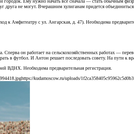
й городок. Ему нужно начать все сначала — стать обычным физр
руг друга не могут. Вчерашним хулиганам придется объединитьс
од к Амфитеатру с ул. Ангарская, д. 47). Необходима предварит
. Сперва он работает на сельскохозяйственных работах — перево
играть в футбол. И Антон решает последовать совету. На пути к в
орий ВДНХ. Необходима предварительная регистрация.
994418.jpg
https://kudamoscow.ru/uploads/1f2ca358405c95962c5d0b