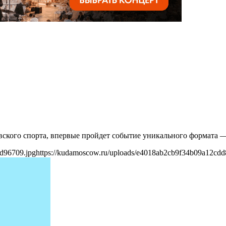
овского спорта, впервые пройдет событие уникального формата 
d96709.jpg
https://kudamoscow.ru/uploads/e4018ab2cb9f34b09a12cd