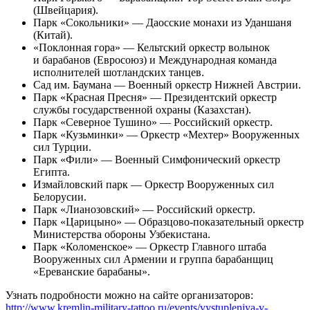
(Швейцария).
Парк «Сокольники» — Даосские монахи из Уданшаня
(Китай).
«Поклонная гора» — Кельтский оркестр волынок
и барабанов (Евросоюз) и Международная команда
исполнителей шотландских танцев.
Сад им. Баумана — Военный оркестр Нижней Австрии.
Парк «Красная Пресня» — Президентский оркестр
службы государственной охраны (Казахстан).
Парк «Северное Тушино» — Российский оркестр.
Парк «Кузьминки» — Оркестр «Мехтер» Вооруженных
сил Турции.
Парк «Фили» — Военный Симфонический оркестр
Египта.
Измайловский парк — Оркестр Вооруженных сил
Белорусии.
Парк «Лианозовский» — Российский оркестр.
Парк «Царицыно» — Образцово-показательный оркестр
Министерства обороны Узбекистана.
Парк «Коломенское» — Оркестр Главного штаба
Вооруженных сил Армении и группа барабанщиц
«Ереванские барабаны».
Узнать подробности можно на сайте организаторов:
http://www.kremlin-military-tattoo.ru/events/vystupleniya-v-