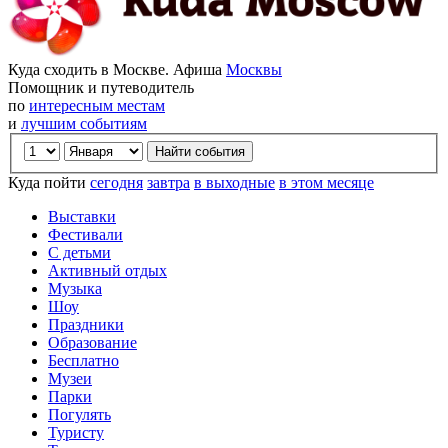
Куда сходить в Москве. Афиша
Москвы
Помощник и путеводитель
по
интересным местам
и
лучшим событиям
Куда пойти
сегодня
завтра
в выходные
в этом месяце
Выставки
Фестивали
С детьми
Активный отдых
Музыка
Шоу
Праздники
Образование
Бесплатно
Музеи
Парки
Погулять
Туристу