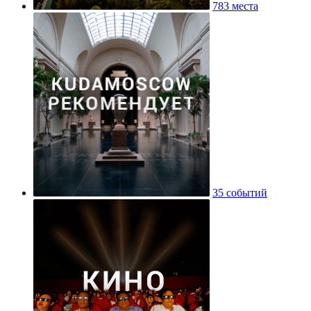
783 места
35 событий