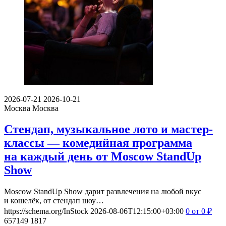
2026-07-21
2026-10-21
Москва
Москва
Стендап, музыкальное лото и мастер-
классы — комедийная программа
на каждый день от Moscow StandUp
Show
Moscow StandUp Show дарит развлечения на любой вкус
и кошелёк, от стендап шоу…
https://schema.org/InStock
2026-08-06T12:15:00+03:00
0
от 0
₽
657149
1817