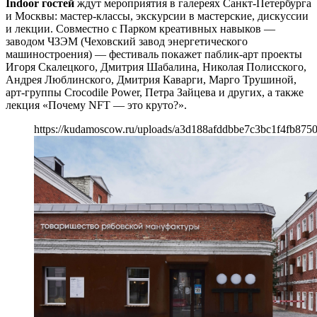
Indoor гостей
ждут мероприятия в галереях Санкт-Петербурга
и Москвы: мастер-классы, экскурсии в мастерские, дискуссии
и лекции. Совместно с Парком креативных навыков —
заводом ЧЗЭМ (Чеховский завод энергетического
машиностроения) — фестиваль покажет паблик-арт проекты
Игоря Скалецкого, Дмитрия Шабалина, Николая Полисского,
Андрея Люблинского, Дмитрия Каварги, Марго Трушиной,
арт-группы Crocodile Power, Петра Зайцева и других, а также
лекция «Почему NFT — это круто?».
https://kudamoscow.ru/uploads/a3d188afddbbe7c3bc1f4fb8750