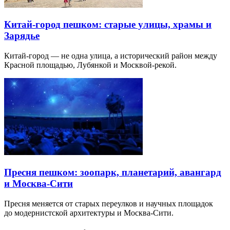
Китай-город пешком: старые улицы, храмы и
Зарядье
Китай-город — не одна улица, а исторический район между
Красной площадью, Лубянкой и Москвой-рекой.
Пресня пешком: зоопарк, планетарий, авангард
и Москва-Сити
Пресня меняется от старых переулков и научных площадок
до модернистской архитектуры и Москва-Сити.