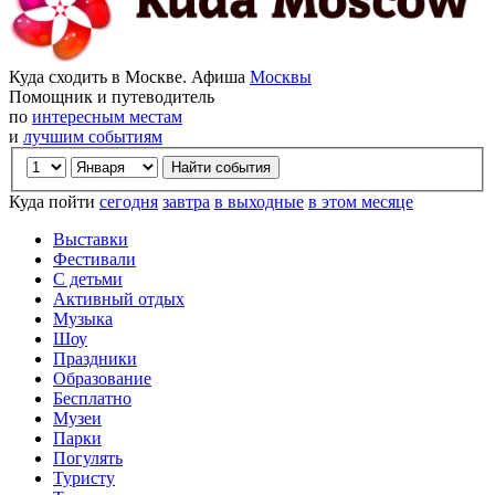
Куда сходить в Москве. Афиша
Москвы
Помощник и путеводитель
по
интересным местам
и
лучшим событиям
Куда пойти
сегодня
завтра
в выходные
в этом месяце
Выставки
Фестивали
С детьми
Активный отдых
Музыка
Шоу
Праздники
Образование
Бесплатно
Музеи
Парки
Погулять
Туристу