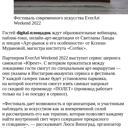
Фестиваль современного искусства EverArt
Weekend 2022
Гостей
digital-площадок
ждут образовательные вебинары,
паблик-токи, онлайн-арт-медитации от Светланы Ланды
и лекция «Арт-рынок и его особенности» от Ксении
Мурановой, магистра института «Сотбис».
Партнером EverArt Weekend 2022 выступит сервис шеринга
самокатов «Юрент». С ветерком прокатиться между
локациями гости смогут по специальным арт-маршрутам —
они указаны в Инстаграм-аккаунтах сервиса и фестиваля.
У каждой галереи также будет установлена парковка,
на которой посетители смогут взять самокат напрокат
со скидкой по промокоду «ПОЛЕТ» (промокод работает
только на 1-ю поездку в сервисе).
«Фестиваль дает возможность и организаторам, и участникам
наблюдать за искусством как за вневременной силой
и рассматривать его как терапию, которая позволяет каждому
найти внутренний свет через созерцание прекрасного
и созидание», — рассказывает Люси Виноград, организатор