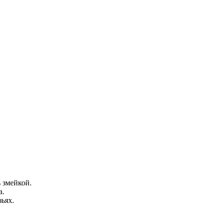
 змейкой.
а.
ьях.
.