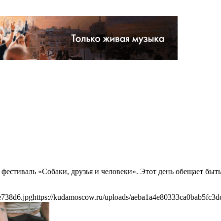
и фестиваль «Собаки, друзья и человеки». Этот день обещает бы
e738d6.jpg
https://kudamoscow.ru/uploads/aeba1a4e80333ca0bab5fc3d