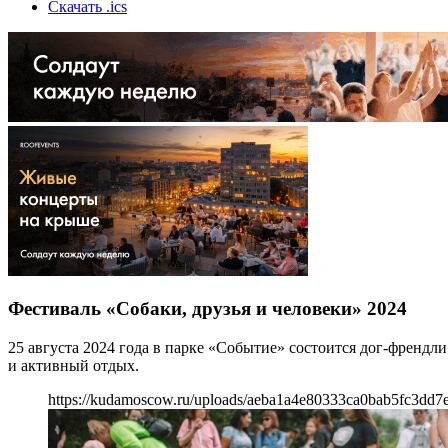
Скачать .ics
Фестиваль «Собаки, друзья и человеки» 2024
25 августа 2024 года в парке «Событие» состоится дог-френдл
и активный отдых.
https://kudamoscow.ru/uploads/aeba1a4e80333ca0bab5fc3dd7