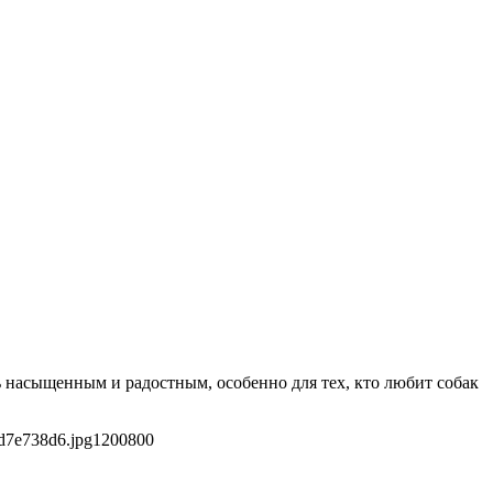
ть насыщенным и радостным, особенно для тех, кто любит собак
d7e738d6.jpg
1200
800