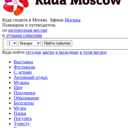
Куда сходить в Москве. Афиша
Москвы
Помощник и путеводитель
по
интересным местам
и
лучшим событиям
Куда пойти
сегодня
завтра
в выходные
в этом месяце
Выставки
Фестивали
С детьми
Активный отдых
Музыка
Шоу
Праздники
Образование
Бесплатно
Музеи
Парки
Погулять
Туристу