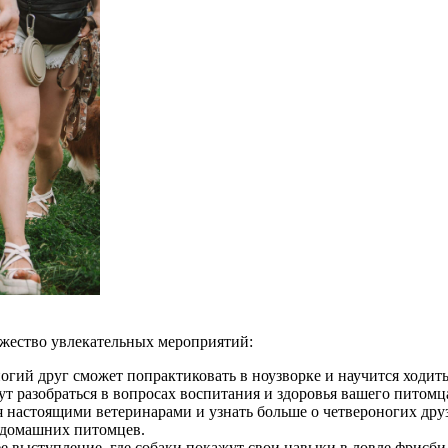
ожество увлекательных мероприятий:
огий друг сможет попрактиковать в ноузворке и научится ходить
т разобраться в вопросах воспитания и здоровья вашего питомц
я настоящими ветеринарами и узнать больше о четвероногих друз
 домашних питомцев.
 выступление, где собаки покажут свои навыки в ловле фрисби