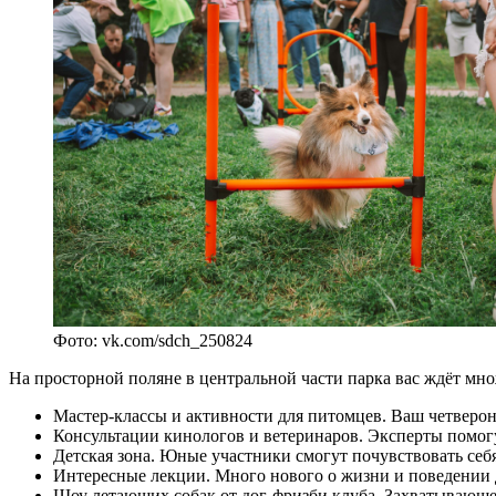
Фото: vk.com/sdch_250824
На просторной поляне в центральной части парка вас ждёт мн
Мастер-классы и активности для питомцев. Ваш четверон
Консультации кинологов и ветеринаров. Эксперты помогу
Детская зона. Юные участники смогут почувствовать себ
Интересные лекции. Много нового о жизни и поведении
Шоу летающих собак от дог-фризби клуба. Захватывающее