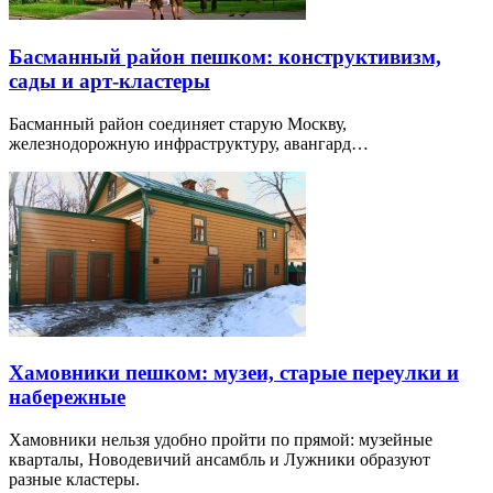
Басманный район пешком: конструктивизм,
сады и арт-кластеры
Басманный район соединяет старую Москву,
железнодорожную инфраструктуру, авангард…
Хамовники пешком: музеи, старые переулки и
набережные
Хамовники нельзя удобно пройти по прямой: музейные
кварталы, Новодевичий ансамбль и Лужники образуют
разные кластеры.