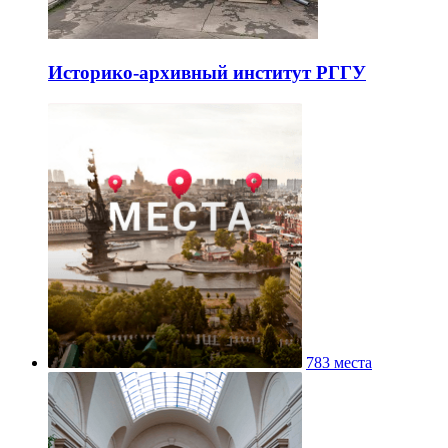
Историко-архивный институт РГГУ
783 места