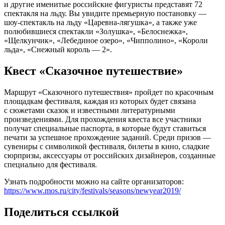
и другие именитые российские фигуристы представят 72
спектакля на льду. Вы увидите премьерную постановку —
шоу-спектакль на льду «Царевна-лягушка», а также уже
полюбившиеся спектакли «Золушка», «Белоснежка»,
«Щелкунчик», «Лебединое озеро», «Чипполино», «Короли
льда», «Снежный король — 2».
Квест «Сказочное путешествие»
Маршрут «Сказочного путешествия» пройдет по красочным
площадкам фестиваля, каждая из которых будет связана
с сюжетами сказок и известными литературными
произведениями. Для прохождения квеста все участники
получат специальные паспорта, в которые будут ставиться
печати за успешное прохождение заданий. Среди призов —
сувениры с символикой фестиваля, билеты в кино, сладкие
сюрпризы, аксессуары от российских дизайнеров, созданные
специально для фестиваля.
Узнать подробности можно на сайте организаторов:
https://www.mos.ru/city/festivals/seasons/newyear2019/
Поделиться ссылкой