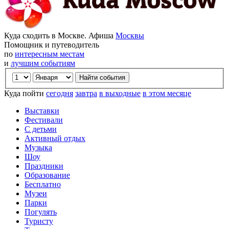
Куда сходить в Москве. Афиша
Москвы
Помощник и путеводитель
по
интересным местам
и
лучшим событиям
Куда пойти
сегодня
завтра
в выходные
в этом месяце
Выставки
Фестивали
С детьми
Активный отдых
Музыка
Шоу
Праздники
Образование
Бесплатно
Музеи
Парки
Погулять
Туристу