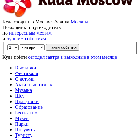
Куда сходить в Москве. Афиша
Москвы
Помощник и путеводитель
по
интересным местам
и
лучшим событиям
Куда пойти
сегодня
завтра
в выходные
в этом месяце
Выставки
Фестивали
С детьми
Активный отдых
Музыка
Шоу
Праздники
Образование
Бесплатно
Музеи
Парки
Погулять
Туристу