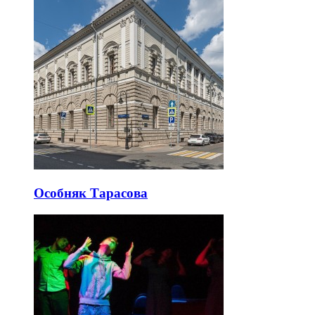
Особняк Тарасова