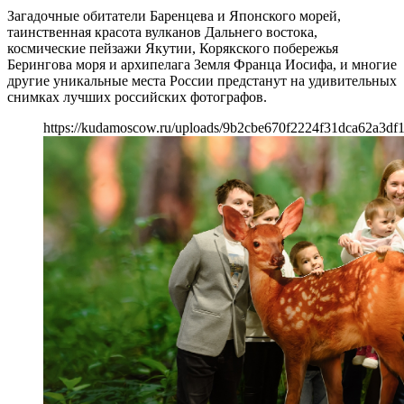
Загадочные обитатели Баренцева и Японского морей,
таинственная красота вулканов Дальнего востока,
космические пейзажи Якутии, Корякского побережья
Берингова моря и архипелага Земля Франца Иосифа, и многие
другие уникальные места России предстанут на удивительных
снимках лучших российских фотографов.
https://kudamoscow.ru/uploads/9b2cbe670f2224f31dca62a3df1