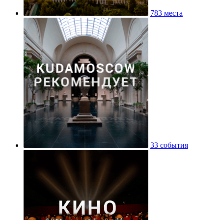
783 места
33 события