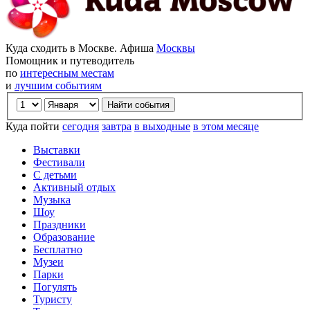
Куда сходить в Москве. Афиша
Москвы
Помощник и путеводитель
по
интересным местам
и
лучшим событиям
Куда пойти
сегодня
завтра
в выходные
в этом месяце
Выставки
Фестивали
С детьми
Активный отдых
Музыка
Шоу
Праздники
Образование
Бесплатно
Музеи
Парки
Погулять
Туристу