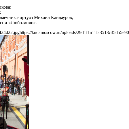
икова;
;
алаечник-виртуоз Михаил Кандауров;
есни «Любо-мило».
424d22.jpg
https://kudamoscow.ru/uploads/29d1f1a11fa3513c35d55e9