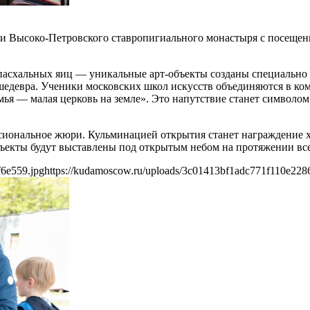
ии Высоко-Петровского ставропигиального монастыря с посещен
пасхальных яиц — уникальные арт-объекты созданы специально
 шедевра. Ученики московских школ искусств объединяются в ко
емья — малая церковь на земле». Это напутствие станет символ
сиональное жюри. Кульминацией открытия станет награждение 
ъекты будут выставлены под открытым небом на протяжении все
f6e559.jpg
https://kudamoscow.ru/uploads/3c01413bf1adc771f110e228