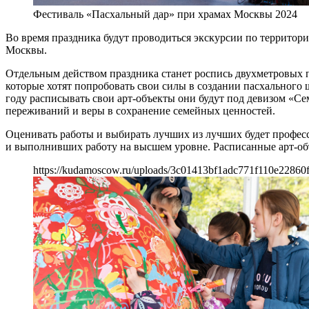
Фестиваль «Пасхальный дар» при храмах Москвы 2024
Во время праздника будут проводиться экскурсии по территор
Москвы.
Отдельным действом праздника станет роспись двухметровых 
которые хотят попробовать свои силы в создании пасхального
году расписывать свои арт-объекты они будут под девизом «С
переживаний и веры в сохранение семейных ценностей.
Оценивать работы и выбирать лучших из лучших будет профес
и выполнивших работу на высшем уровне. Расписанные арт-об
https://kudamoscow.ru/uploads/3c01413bf1adc771f110e22860