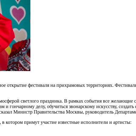
енное открытие фестиваля на прихрамовых территориях. Фестивал
осферой светлого праздника. В рамках события все желающие с
ам и гончарному делу, обучиться звонарскому искусству, создат
ссказал Министр Правительства Москвы, руководитель Департам
, в котором примут участие известные исполнители и артисты: