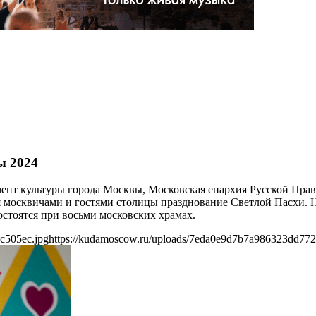
ы 2024
тамент культуры города Москвы, Московская епархия Русской Пр
 москвичами и гостями столицы празднование Светлой Пасхи. 
остоятся при восьми московских храмах.
c505ec.jpg
https://kudamoscow.ru/uploads/7eda0e9d7b7a986323dd772