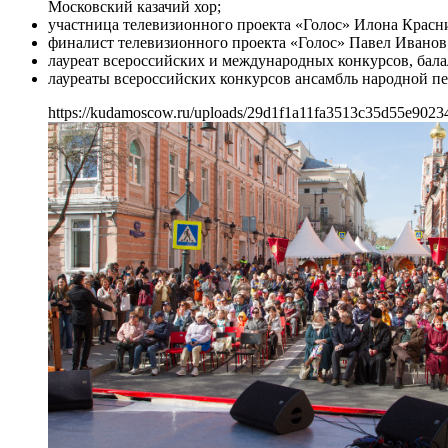
Московский казачий хор;
участница телевизионного проекта «Голос» Илона Красн
финалист телевизионного проекта «Голос» Павел Иванов
лауреат всероссийских и международных конкурсов, бал
лауреаты всероссийских конкурсов ансамбль народной п
https://kudamoscow.ru/uploads/29d1f1a11fa3513c35d55e9023