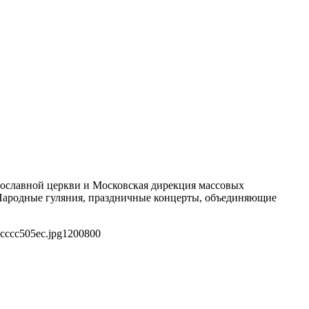
авославной церкви и Московская дирекция массовых
Народные гуляния, праздничные концерты, объединяющие
cccc505ec.jpg
1200
800