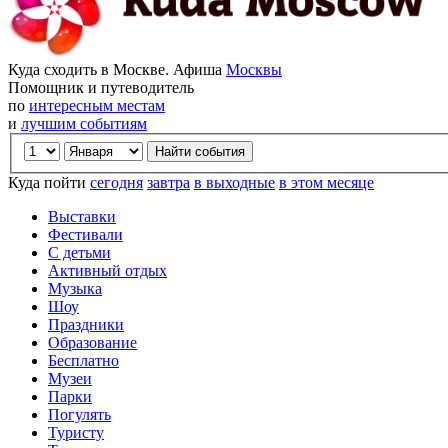
Куда сходить в Москве. Афиша
Москвы
Помощник и путеводитель
по
интересным местам
и
лучшим событиям
Куда пойти
сегодня
завтра
в выходные
в этом месяце
Выставки
Фестивали
С детьми
Активный отдых
Музыка
Шоу
Праздники
Образование
Бесплатно
Музеи
Парки
Погулять
Туристу