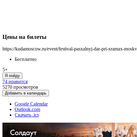
Цены на билеты
https://kudamoscow.ru/event/festival-pasxalnyj-dar-pri-xramax-mosk
Бесплатно
5+
Я пойду
74 нравится
5270
просмотров
Добавить в календарь
Google Calendar
Outlook.com
Скачать .ics