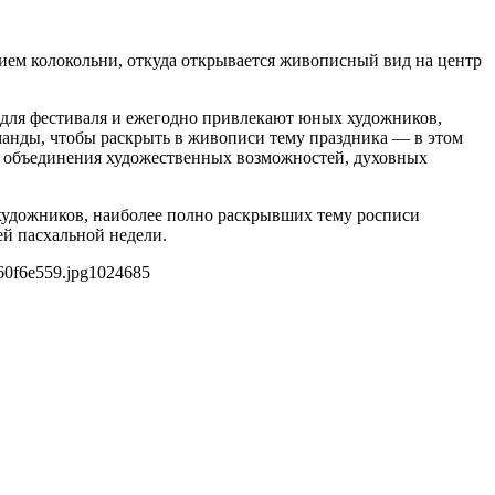
ием колокольни, откуда открывается живописный вид на центр
 для фестиваля и ежегодно привлекают юных художников,
манды, чтобы раскрыть в живописи тему праздника — в этом
ом объединения художественных возможностей, духовных
художников, наиболее полно раскрывших тему росписи
й пасхальной недели.
60f6e559.jpg
1024
685