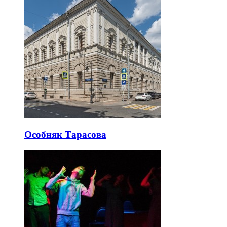
Особняк Тарасова