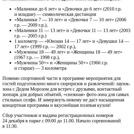
«Мальчики до 6 лет» и «Девочки до 6 лет» (2010 г.р.
и младше) — символическая дистанция
«Мальчики 7 — 10 лет» и «Девочки 7 — 10 лет» (2006
г.р. — 2009 г.р.),
«Мальчики 11 — 13 лет» и «Девочки 11 — 13 лет» (2003
г.р. — 2005 г.р.)
1 километр — «Юноши 14 — 17 лет» и «Девушки 14 —
17 лет» (1999 г.р. — 2002 г.р.),
«Мужчины 18 — 49 лет» и «Женщины 18 — 49 лет»
(1967 г.р. — 1998 г.р.),
«Мужчины 50+» и «Женщины 50+» (1966 г.р.
и старше) — 3 километра
Помимо спортивной части в программе мероприятия для
гостей подготовлено много сюрпризов и развлечений: лаунж-
зона с Дедом Морозом для встреч с друзьями, контактный
зоопарк для добрых объятий, «снежная» фото-зона для самых
стильных селфи. И замерзнуть никому не даст насыщенная
концертная программа и вкуснейшая полевая кухня!
Сбор участников и выдача регистрационных номеров
24 декабря в парке с 09:00 до 11.00. Начало соревнований
в 11:30.