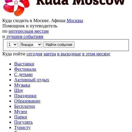
Куда сходить в Москве. Афиша
Москвы
Помощник и путеводитель
по
интересным местам
и
лучшим событиям
Куда пойти
сегодня
завтра
в выходные
в этом месяце
Выставки
Фестивали
С детьми
Активный отдых
Музыка
Шоу
Праздники
Образование
Бесплатно
Музеи
Парки
Погулять
Туристу