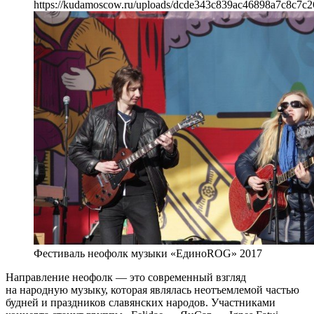
https://kudamoscow.ru/uploads/dcde343c839ac46898a7c8c7c2
Фестиваль неофолк музыки «ЕдиноROG» 2017
Направление неофолк — это современный взгляд
на народную музыку, которая являлась неотъемлемой частью
будней и праздников славянских народов. Участниками