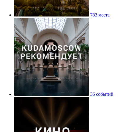
783 места
36 событий