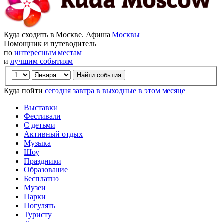
Куда сходить в Москве. Афиша
Москвы
Помощник и путеводитель
по
интересным местам
и
лучшим событиям
Куда пойти
сегодня
завтра
в выходные
в этом месяце
Выставки
Фестивали
С детьми
Активный отдых
Музыка
Шоу
Праздники
Образование
Бесплатно
Музеи
Парки
Погулять
Туристу