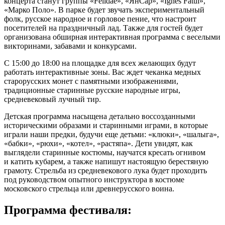
концерта станут группы «Felidae», «ЯнСар», «Ignes Fatui»,
«Марко Поло». В парке будет звучать экспериментальный
фолк, русское народное и горловое пение, что настроит
посетителей на праздничный лад. Также для гостей будет
организована обширная интерактивная программа с веселыми
викторинами, забавами и конкурсами.
С 15:00 до 18:00 на площадке для всех желающих будут
работать интерактивные зоны. Вас ждет чеканка медных
старорусских монет с памятными изображениями,
традиционные старинные русские народные игры,
средневековый лучный тир.
Детская программа насыщена детально воссозданными
историческими образами и старинными играми, в которые
играли наши предки, будучи еще детьми: «клюки», «шалыга»,
«бабки», «рюхи», «котел», «растяпа». Дети увидят, как
выглядели старинные костюмы, научатся кресать огнивом
и катить кубарем, а также напишут настоящую берестяную
грамоту. Стрельба из средневекового лука будет проходить
под руководством опытного инструктора в костюме
московского стрельца или древнерусского воина.
Программа фестиваля: