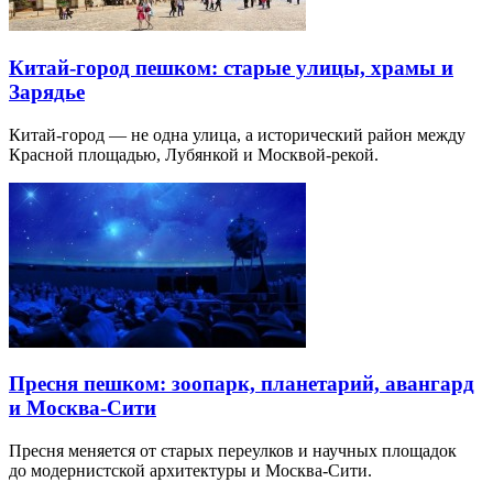
Китай-город пешком: старые улицы, храмы и
Зарядье
Китай-город — не одна улица, а исторический район между
Красной площадью, Лубянкой и Москвой-рекой.
Пресня пешком: зоопарк, планетарий, авангард
и Москва-Сити
Пресня меняется от старых переулков и научных площадок
до модернистской архитектуры и Москва-Сити.