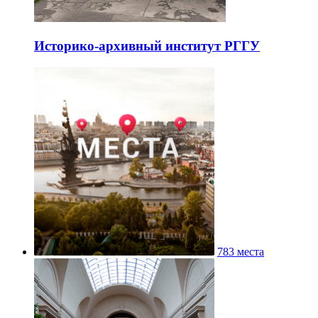
Историко-архивный институт РГГУ
783 места