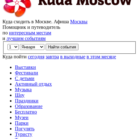
Куда сходить в Москве. Афиша
Москвы
Помощник и путеводитель
по
интересным местам
и
лучшим событиям
Куда пойти
сегодня
завтра
в выходные
в этом месяце
Выставки
Фестивали
С детьми
Активный отдых
Музыка
Шоу
Праздники
Образование
Бесплатно
Музеи
Парки
Погулять
Туристу