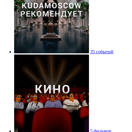
35 событий
5 фильмов