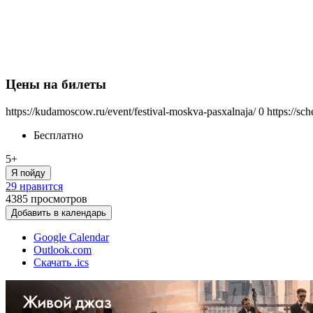
Цены на билеты
https://kudamoscow.ru/event/festival-moskva-pasxalnaja/
0
https://sc
Бесплатно
5+
Я пойду
29 нравится
4385
просмотров
Добавить в календарь
Google Calendar
Outlook.com
Скачать .ics