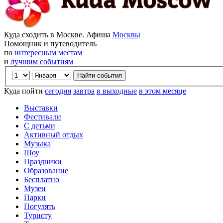
Куда сходить в Москве. Афиша
Москвы
Помощник и путеводитель
по
интересным местам
и
лучшим событиям
Куда пойти
сегодня
завтра
в выходные
в этом месяце
Выставки
Фестивали
С детьми
Активный отдых
Музыка
Шоу
Праздники
Образование
Бесплатно
Музеи
Парки
Погулять
Туристу