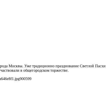
города Москвы. Уже традиционно празднование Светлой Пасхи
участвовали в общегородском торжестве.
a646e8f1.jpg
900
599