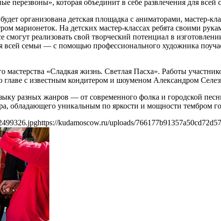
е перезвоны», которая объединит в себе развлечения для всей 
будет организована детская площадка с аниматорами, мастер-к
тром марионеток. На детских мастер-классах ребята своими рука
се смогут реализовать свой творческий потенциал в изготовлен
для всей семьи — с помощью профессионального художника поуча
о мастерства «Сладкая жизнь. Светлая Пасха». Работы участник
о главе с известным кондитером и шоуменом Александром Селе
узыку разных жанров — от современного фолка и городской песн
а, обладающего уникальным по яркости и мощности тембром го
2499326.jpg
https://kudamoscow.ru/uploads/766177b91357a50cd72d5