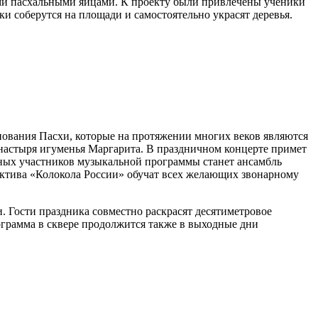
ыми пасхальными яйцами. К проекту были привлечены ученики
ки соберутся на площади и самостоятельно украсят деревья.
нования Пасхи, которые на протяжении многих веков являются
настыря игуменья Маргарита. В праздничном концерте примет
сных участников музыкальной программы станет ансамбль
ктива «Колокола России» обучат всех желающих звонарному
. Гости праздника совместно раскрасят десятиметровое
ограмма в сквере продолжится также в выходные дни