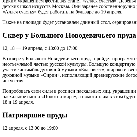
Ярким украшением фестиваля станет «Аллея счастья». Деревь
детских школ искусств Москвы. Они заранее собственноручно р
«Аллея счастья» будет работать на бульваре до 19 апреля.
Также на площади будет установлен длинный стол, сервирован
Сквер у Большого Новодевичьего пруда
12, 18 — 19 апреля, с 13:00 до 17:00
В сквере у Большого Новодевичьего пруда пройдет программа 
неотъемлемой частью русской культуры. Большую концертную 
участие ансамбль духовной музыки «Благовест», широко извес
духовной музыки «Сирин», исполняющий древнерусские богосл
искусству.
Попробовать свои силы в росписи пасхальных яиц, украшении к
пасхальное панно «Полотно мира», а помогать им в этом буду
18 и 19 апреля.
Патриаршие пруды
12 апреля, с 13:00 до 19:00