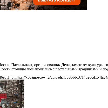
«Москва Пасхальная», организованная Департаментом культуры 
и гости столицы познакомились с пасхальными традициями и по
46e8f1.jpg
https://kudamoscow.ru/uploads/f3b3dddc3714b2dcd154fac4