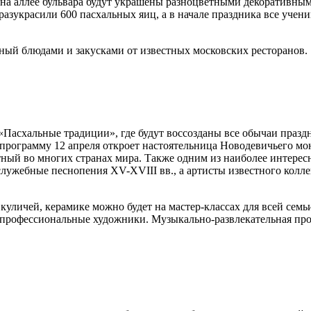
я на аллее бульвара будут украшены разноцветными декоративн
азукрасили 600 пасхальных яиц, а в начале праздника все учени
ный блюдами и закусками от известных московских ресторанов.
«Пасхальные традиции», где будут воссозданы все обычаи празд
программу 12 апреля откроет настоятельница Новодевичьего мо
тный во многих странах мира. Также одним из наиболее интере
ужебные песнопения XV-XVIII вв., а артисты известного колле
уличей, керамике можно будет на мастер-классах для всей семьи
т профессиональные художники. Музыкально-развлекательная пр