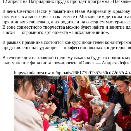
12 апреля на Патриарших прудах пройдет программа «Пасхальны
В день Светлой Пасхи у памятника Иван Андреевичу Крылову 
окунутся в атмосферу сказок вместе с Московским детским теа
пряничных человечков, а их родители на соседнем мастер-клас
В зоне совместного творчества можно будет найти и занятие 
Пасхи — огромного арт-объекта «Пасхальное яйцо».
В рамках праздника состоится конкурс любителей кондитерског
представлены на суд жюри — профессиональных кондитеров в
В течение дня на главной сцене музыканты будут исполнять м
выступление финалиста шоу-проекта «Голос» — Андрея Лефлер
https://kudamoscow.ru/uploads/766177b91357a50cd72d57c4b