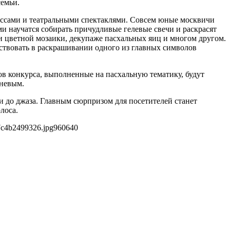
семьи.
лассами и театральными спектаклями. Совсем юные москвичи
ми научатся собирать причудливые гелевые свечи и раскрасят
ии цветной мозаики, декупаже пасхальных яиц и многом другом.
ствовать в раскрашивании одного из главных символов
ов конкурса, выполненные на пасхальную тематику, будут
зневым.
и до джаза. Главным сюрпризом для посетителей станет
лоса.
7c4b2499326.jpg
960
640