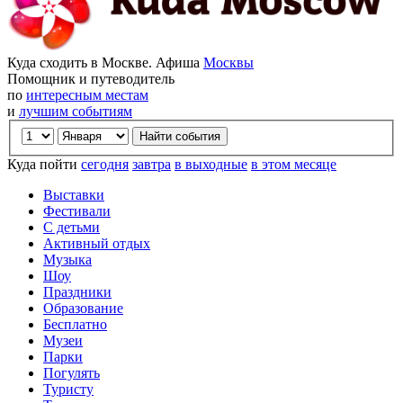
Куда сходить в Москве. Афиша
Москвы
Помощник и путеводитель
по
интересным местам
и
лучшим событиям
Куда пойти
сегодня
завтра
в выходные
в этом месяце
Выставки
Фестивали
С детьми
Активный отдых
Музыка
Шоу
Праздники
Образование
Бесплатно
Музеи
Парки
Погулять
Туристу