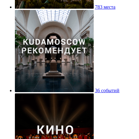
783 места
36 событий