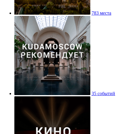
783 места
35 событий