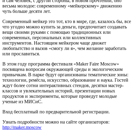
и сам человек, с другой стороны, в новом прочтении, оно
весьма молодое: современному «мейкерскому» движению
чуть больше десяти лет.
Современный мейкер это тот, кто в мире, где, казалось бы, все
что угодно можно купить за деньги, предпочитает создавать
вещи своими руками с помощью традиционных или
современных, персональных или коллективных
инструментов. Настоящим мейкером чаще движет
любопытство и вызов «смогу ли я», чем желание заработать
или прославиться.
В этом году программа фестиваля «Maker Faire Moscow»
посвящена вопросам окружающей среды и экологическим
привычкам. В парке будут организованы тематические зоны:
технологии, ремёсла, искусство, образование и наука. Гостей
ждут более сотни интерактивных стендов, десятки мастер-
классов и увлекательных историй, презентации новых
продуктов и эксперименты, которые проведут молодые
ученые из МИСиС.
Вход бесплатный по предварительной регистрации.
Узнать подробности можно на сайте организаторов:
http://maker.moscow