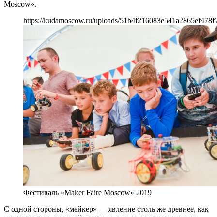
Moscow».
https://kudamoscow.ru/uploads/51b4f216083e541a2865ef478f7
Фестиваль «Maker Faire Moscow» 2019
С одной стороны, «мейкер» — явление столь же древнее, как