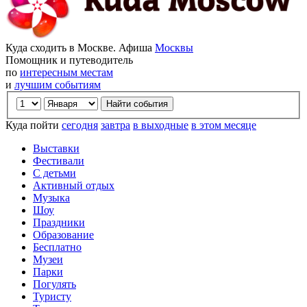
Куда сходить в Москве. Афиша
Москвы
Помощник и путеводитель
по
интересным местам
и
лучшим событиям
Куда пойти
сегодня
завтра
в выходные
в этом месяце
Выставки
Фестивали
С детьми
Активный отдых
Музыка
Шоу
Праздники
Образование
Бесплатно
Музеи
Парки
Погулять
Туристу