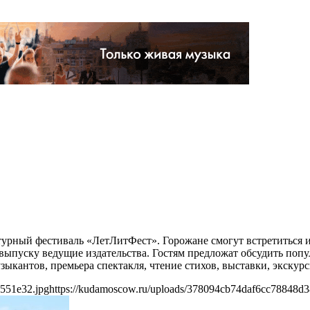
ратурный фестиваль «ЛетЛитФест». Горожане смогут встретиться
к выпуску ведущие издательства. Гостям предложат обсудить поп
ыкантов, премьера спектакля, чтение стихов, выставки, экскурс
551e32.jpg
https://kudamoscow.ru/uploads/378094cb74daf6cc78848d