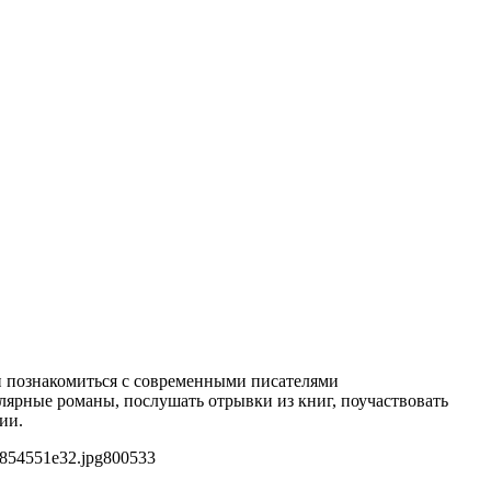
 и познакомиться с современными писателями
улярные романы, послушать отрывки из книг, поучаствовать
ии.
3854551e32.jpg
800
533