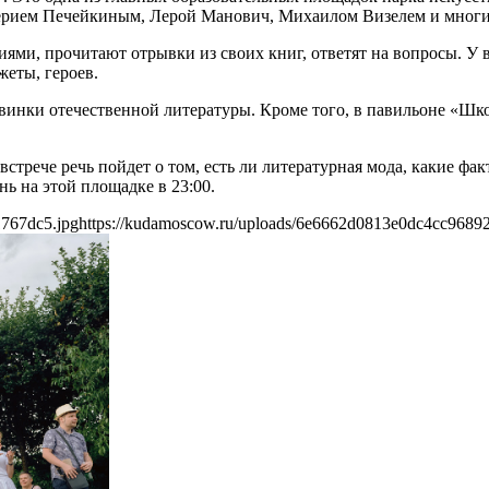
лерием Печейкиным, Лерой Манович, Михаилом Визелем и мног
иями, прочитают отрывки из своих книг, ответят на вопросы. У
жеты, героев.
овинки отечественной литературы. Кроме того, в павильоне «Шк
встрече речь пойдет о том, есть ли литературная мода, какие фа
ь на этой площадке в 23:00.
1767dc5.jpg
https://kudamoscow.ru/uploads/6e6662d0813e0dc4cc9689