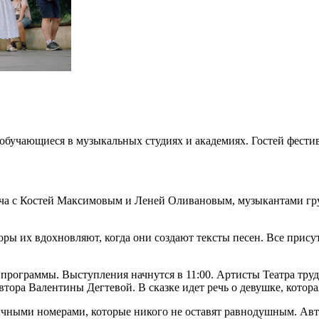
, обучающиеся в музыкальных студиях и академиях. Гостей фести
треча с Костей Максимовым и Леней Оливановым, музыкантами г
оры их вдохновляют, когда они создают тексты песен. Все прис
программы. Выступления начнутся в 11:00. Артисты Театра труд
ора Валентины Дегтевой. В сказке идет речь о девушке, которая
чными номерами, которые никого не оставят равнодушным. Авто