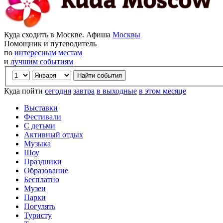
Куда сходить в Москве. Афиша
Москвы
Помощник и путеводитель
по
интересным местам
и
лучшим событиям
Куда пойти
сегодня
завтра
в выходные
в этом месяце
Выставки
Фестивали
С детьми
Активный отдых
Музыка
Шоу
Праздники
Образование
Бесплатно
Музеи
Парки
Погулять
Туристу