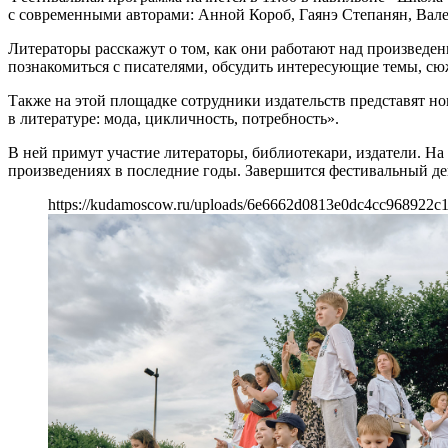
с современными авторами: Анной Короб, Гаянэ Степанян, Ва
Литераторы расскажут о том, как они работают над произведен
познакомиться с писателями, обсудить интересующие темы, сю
Также на этой площадке сотрудники издательств представят н
в литературе: мода, цикличность, потребность».
В ней примут участие литераторы, библиотекари, издатели. На 
произведениях в последние годы. Завершится фестивальный ден
https://kudamoscow.ru/uploads/6e6662d0813e0dc4cc968922c