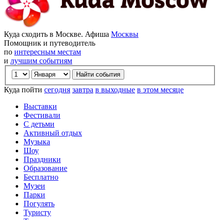
Куда сходить в Москве. Афиша
Москвы
Помощник и путеводитель
по
интересным местам
и
лучшим событиям
Куда пойти
сегодня
завтра
в выходные
в этом месяце
Выставки
Фестивали
С детьми
Активный отдых
Музыка
Шоу
Праздники
Образование
Бесплатно
Музеи
Парки
Погулять
Туристу