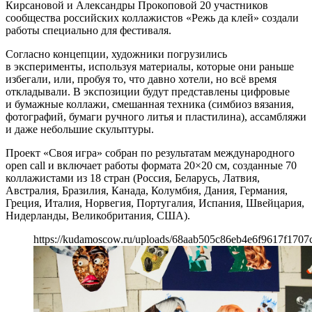
Кирсановой и Александры Прокоповой 20 участников
сообщества российских коллажистов «Режь да клей» создали
работы специально для фестиваля.
Согласно концепции, художники погрузились
в эксперименты, используя материалы, которые они раньше
избегали, или, пробуя то, что давно хотели, но всё время
откладывали. В экспозиции будут представлены цифровые
и бумажные коллажи, смешанная техника (симбиоз вязания,
фотографий, бумаги ручного литья и пластилина), ассамбляжи
и даже небольшие скульптуры.
Проект «Своя игра» собран по результатам международного
open call и включает работы формата 20×20 см, созданные 70
коллажистами из 18 стран (Россия, Беларусь, Латвия,
Австралия, Бразилия, Канада, Колумбия, Дания, Германия,
Греция, Италия, Норвегия, Португалия, Испания, Швейцария,
Нидерланды, Великобритания, США).
https://kudamoscow.ru/uploads/68aab505c86eb4e6f9617f1707