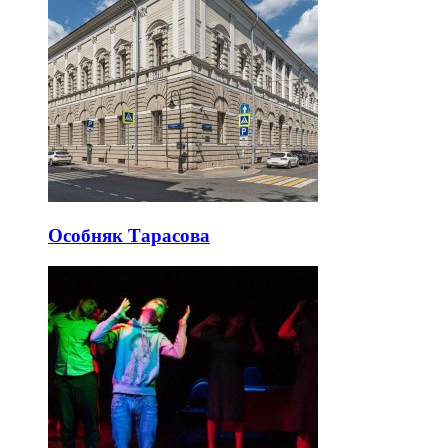
Особняк Тарасова