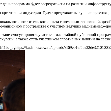
от день программа будет сосредоточена на развитии инфраструк
ти креативной индустрии. Будут представлены лучшие практики
уникального посетительского опыта с помощью технологий, диз
ормационном пространстве с участием ведущих медиаменеджеров
ожане смогут принять участие в масштабной публичной программ
скурсии, а также стать участником спортивных занятий на свеже
ff1bc.jpg
https://kudamoscow.ru/uploads/3f69e01ef5ba32de321010050