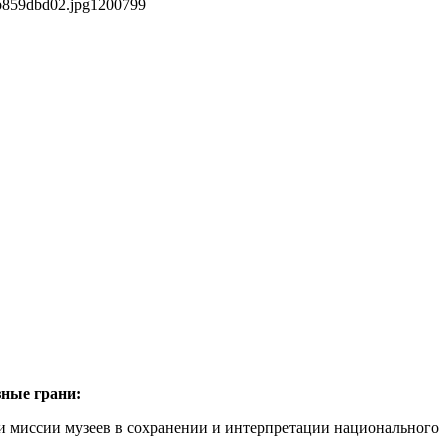
b859dbd02.jpg
1200
799
зные грани:
, и миссии музеев в сохранении и интерпретации национального