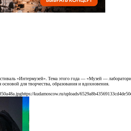
стиваль «Интермузей». Тема этого года — «Музей — лаборатори
 основой для творчества, образования и вдохновения.
850a48a.jpg
https://kudamoscow.ru/uploads/6529a8b43569133cd4de50