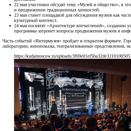
22 мая участники обсудят тему «Музей и общество», в эт
и продвижении традиционных ценностей.
23 мая станет площадкой для обсуждения музеев как час
культурный контекст.
24 мая посвятят «Архитектуре впечатлений», созданию 
программы затронет вопросы продвижения музеев в инф
Часть событий «Интермузея» пройдет в открытом формате. Гор
лаборатории, кинопоказы, театрализованные представления, эк
https://kudamoscow.ru/uploads/3f69e01ef5ba32de32101005051