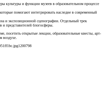
туры культуры и функции музеев в образовательном процессе
, которые помогают интегрировать наследие в современный
айна и экспозиционной сценографии. Отдельный трек
 и представителей блогосферы.
е, посетить открытые лекции, образовательные квесты, арт-
м воздухе.
51ff1bc.jpg
1200
798