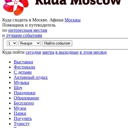
Куда сходить в Москве. Афиша
Москвы
Помощник и путеводитель
по
интересным местам
и
лучшим событиям
Куда пойти
сегодня
завтра
в выходные
в этом месяце
Выставки
Фестивали
С детьми
Активный отдых
Музыка
Шоу
Праздники
Образование
Бесплатно
Музеи
Парки
Погулять
Туристу