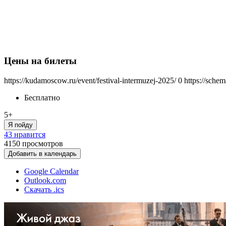
Цены на билеты
https://kudamoscow.ru/event/festival-intermuzej-2025/
0
https://sche
Бесплатно
5+
Я пойду
43 нравится
4150
просмотров
Добавить в календарь
Google Calendar
Outlook.com
Скачать .ics