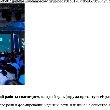
9dbd02.jpg
https://kudamoscow.ru/uploads/8ab01767fabe9570c9042f8
ой работы снаследием, каждый день форума презентует её ра
у, его роли в формировании идентичности, влиянию на общество