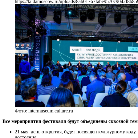
https://kudamoscow.ru/uploads/8ab01767fabe9570c9042f8b85
Фото: intermuseum.culture.ru
Все мероприятия фестиваля будут объединены сквозной тем
21 мая, день открытия, будет посвящен культурному код
достояния.