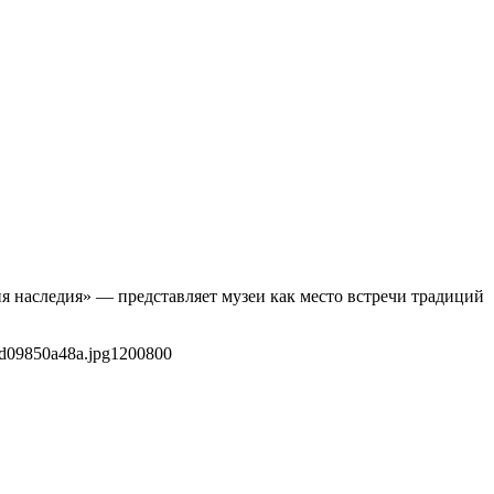
я наследия» — представляет музеи как место встречи традиций
d09850a48a.jpg
1200
800