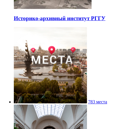
Историко-архивный институт РГГУ
783 места