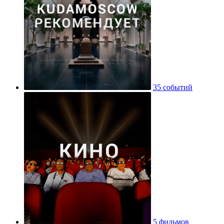
35 событий
5 фильмов