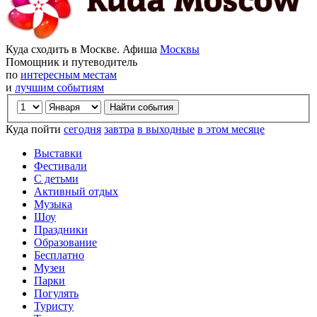
Куда сходить в Москве. Афиша
Москвы
Помощник и путеводитель
по
интересным местам
и
лучшим событиям
Куда пойти
сегодня
завтра
в выходные
в этом месяце
Выставки
Фестивали
С детьми
Активный отдых
Музыка
Шоу
Праздники
Образование
Бесплатно
Музеи
Парки
Погулять
Туристу