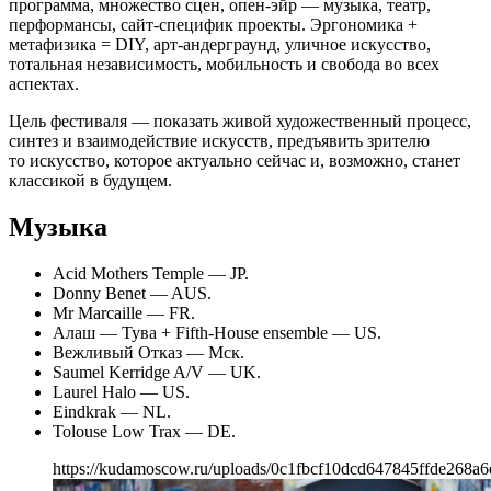
программа, множество сцен, опен-эйр — музыка, театр,
перформансы, сайт-специфик проекты. Эргономика +
метафизика = DIY, арт-андерграунд, уличное искусство,
тотальная независимость, мобильность и свобода во всех
аспектах.
Цель фестиваля — показать живой художественный процесс,
синтез и взаимодействие искусств, предъявить зрителю
то искусство, которое актуально сейчас и, возможно, станет
классикой в будущем.
Музыка
Acid Mothers Temple — JP.
Donny Benet — AUS.
Mr Marcaille — FR.
Алаш — Тува + Fifth-House ensemble — US.
Вежливый Отказ — Мск.
Saumel Kerridge A/V — UK.
Laurel Halo — US.
Eindkrak — NL.
Tolouse Low Trax — DE.
https://kudamoscow.ru/uploads/0c1fbcf10dcd647845ffde268a6