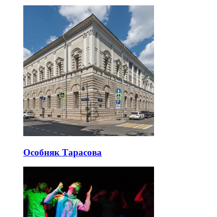
Особняк Тарасова