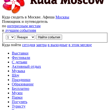
Куда сходить в Москве. Афиша
Москвы
Помощник и путеводитель
по
интересным местам
и
лучшим событиям
Куда пойти
сегодня
завтра
в выходные
в этом месяце
Выставки
Фестивали
С детьми
Активный отдых
Музыка
Шоу
Праздники
Образование
Бесплатно
Музеи
Парки
Погулять
Туристу