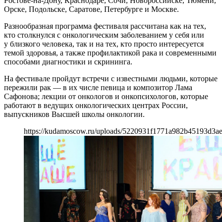
Ростове-на-Дону, Краснодаре, Сочи, Новороссийске, Тюмени,
Орске, Подольске, Саратове, Петербурге и Москве.
Разнообразная программа фестиваля рассчитана как на тех,
кто столкнулся с онкологическим заболеванием у себя или
у близкого человека, так и на тех, кто просто интересуется
темой здоровья, а также профилактикой рака и современными
способами диагностики и скрининга.
На фестивале пройдут встречи с известными людьми, которые
пережили рак — в их числе певица и композитор Лама
Сафонова; лекции от онкологов и онкопсихологов, которые
работают в ведущих онкологических центрах России,
выпускников Высшей школы онкологии.
https://kudamoscow.ru/uploads/5220931f1771a982b45193d3ae