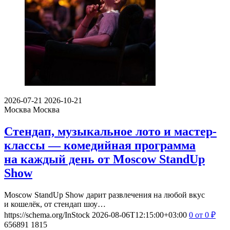
2026-07-21
2026-10-21
Москва
Москва
Стендап, музыкальное лото и мастер-
классы — комедийная программа
на каждый день от Moscow StandUp
Show
Moscow StandUp Show дарит развлечения на любой вкус
и кошелёк, от стендап шоу…
https://schema.org/InStock
2026-08-06T12:15:00+03:00
0
от 0
₽
656891
1815