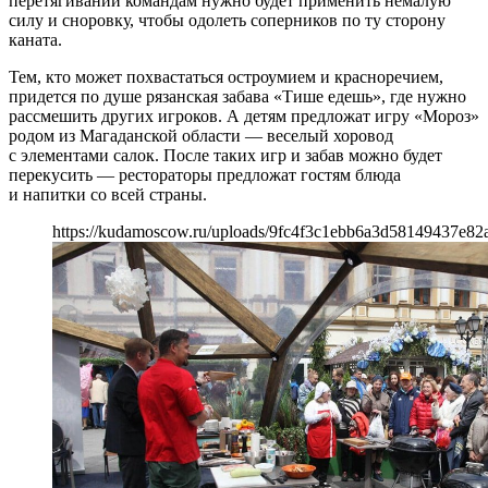
перетягивании командам нужно будет применить немалую
силу и сноровку, чтобы одолеть соперников по ту сторону
каната.
Тем, кто может похвастаться остроумием и красноречием,
придется по душе рязанская забава «Тише едешь», где нужно
рассмешить других игроков. А детям предложат игру «Мороз»
родом из Магаданской области — веселый хоровод
с элементами салок. После таких игр и забав можно будет
перекусить — рестораторы предложат гостям блюда
и напитки со всей страны.
https://kudamoscow.ru/uploads/9fc4f3c1ebb6a3d58149437e82