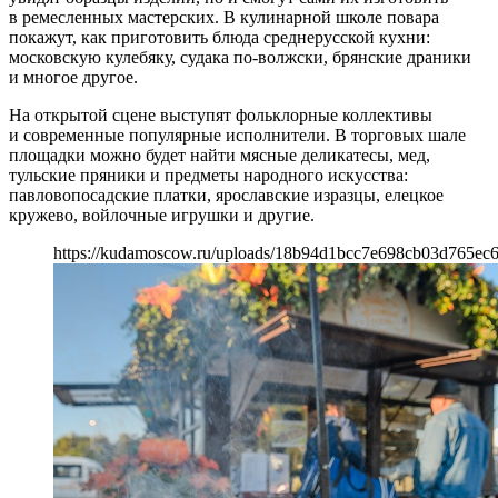
в ремесленных мастерских. В кулинарной школе повара
покажут, как приготовить блюда среднерусской кухни:
московскую кулебяку, судака по-волжски, брянские драники
и многое другое.
На открытой сцене выступят фольклорные коллективы
и современные популярные исполнители. В торговых шале
площадки можно будет найти мясные деликатесы, мед,
тульские пряники и предметы народного искусства:
павловопосадские платки, ярославские изразцы, елецкое
кружево, войлочные игрушки и другие.
https://kudamoscow.ru/uploads/18b94d1bcc7e698cb03d765ec