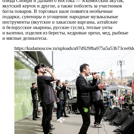
блюда Сибири и Дальнего Востока — эскимосский акутак,
якутский керчэх и другие, а также поболеть за участников
батла поваров. В торговых шале появятся необычные
подарки, сувениры и угощения: народные музыкальные
инструменты (якутские и хакасские варганы, алтайские
и белорусские окарины, русские гусли), теплые унты
и валенки, изделия из бересты, кедровые орехи, мед, рыбные
и мясные деликатесы.
https://kudamoscow.ru/uploads/a97d929fba975a5a53b73cee0d