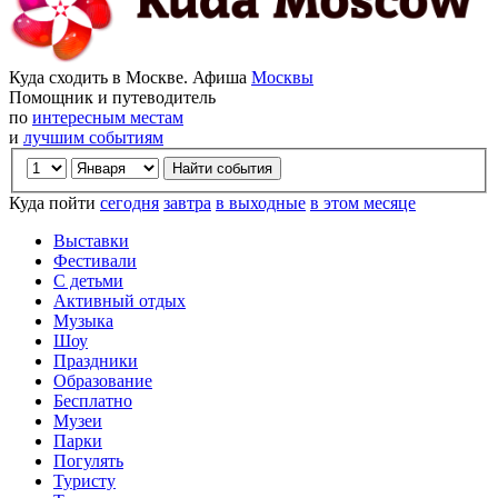
Куда сходить в Москве. Афиша
Москвы
Помощник и путеводитель
по
интересным местам
и
лучшим событиям
Куда пойти
сегодня
завтра
в выходные
в этом месяце
Выставки
Фестивали
С детьми
Активный отдых
Музыка
Шоу
Праздники
Образование
Бесплатно
Музеи
Парки
Погулять
Туристу