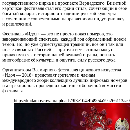
государственного цирка на проспекте Вернадского. Визитной
карточкой фестиваля стал его яркий стиль, сочетающий в себе
богатый колорит, историю и традиции русской культуры
в сочетании с современными направлениями индустрии шоу
и развлечений.
Фестиваль «Идол» — это не просто показ номеров, это
завораживающий спектакль, каждый год обрамленный новой
темой. Но, по уже существующей традиции, все они так или
иначе связаны с Россией — зрители и участники могут
прикоснуться к истории нашей великой страны, познать
многообразие её культуры и ощутить силу русского духа.
Организаторы Всемирного фестиваля циркового искусства
«Идол — 2018» представят зрителям и членам
международного жюри коллекцию лучших цирковых номеров
и аттракционов, прошедших кастинг отборочной комиссии
фестиваля.
https://kudamoscow.ru/uploads/9f3e104eff4904a59a266113aa0