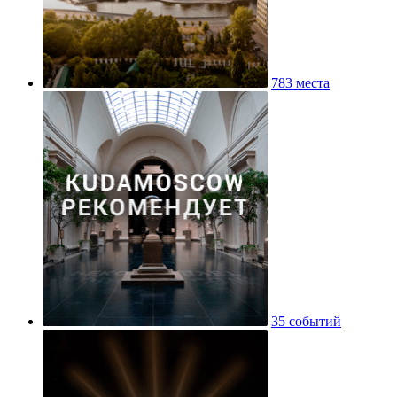
783 места
35 событий