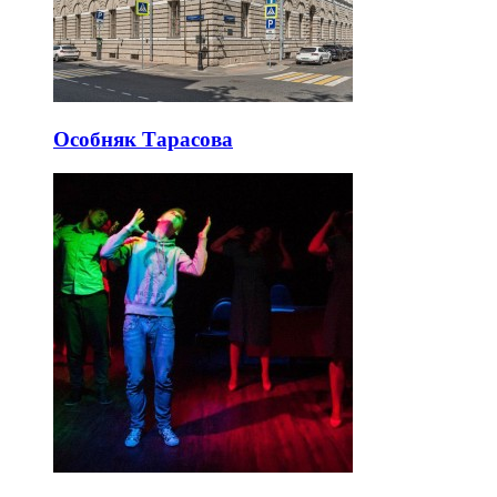
Особняк Тарасова