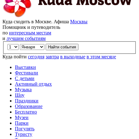
Куда сходить в Москве. Афиша
Москвы
Помощник и путеводитель
по
интересным местам
и
лучшим событиям
Куда пойти
сегодня
завтра
в выходные
в этом месяце
Выставки
Фестивали
С детьми
Активный отдых
Музыка
Шоу
Праздники
Образование
Бесплатно
Музеи
Парки
Погулять
Туристу