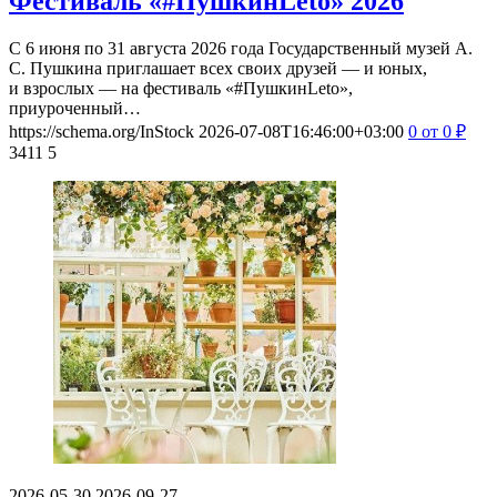
Фестиваль «#ПушкинLeto» 2026
С 6 июня по 31 августа 2026 года Государственный музей А.
С. Пушкина приглашает всех своих друзей — и юных,
и взрослых — на фестиваль «#ПушкинLeto»,
приуроченный…
https://schema.org/InStock
2026-07-08T16:46:00+03:00
0
от 0
₽
3411
5
2026-05-30
2026-09-27