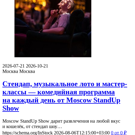
2026-07-21
2026-10-21
Москва
Москва
Стендап, музыкальное лото и мастер-
классы — комедийная программа
на каждый день от Moscow StandUp
Show
Moscow StandUp Show дарит развлечения на любой вкус
и кошелёк, от стендап шоу…
https://schema.org/InStock
2026-08-06T12:15:00+03:00
0
от 0
₽