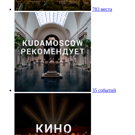
783 места
35 событий