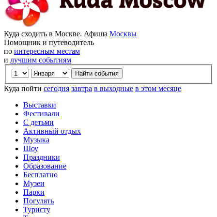
Куда сходить в Москве. Афиша
Москвы
Помощник и путеводитель
по
интересным местам
и
лучшим событиям
Куда пойти
сегодня
завтра
в выходные
в этом месяце
Выставки
Фестивали
С детьми
Активный отдых
Музыка
Шоу
Праздники
Образование
Бесплатно
Музеи
Парки
Погулять
Туристу