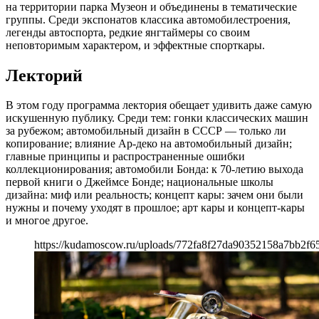
на территории парка Музеон и объединены в тематические
группы. Среди экспонатов классика автомобилестроения,
легенды автоспорта, редкие янгтаймеры со своим
неповторимым характером, и эффектные спорткары.
Лекторий
В этом году программа лектория обещает удивить даже самую
искушенную публику. Среди тем: гонки классических машин
за рубежом; автомобильный дизайн в СССР — только ли
копирование; влияние Ар-деко на автомобильный дизайн;
главные принципы и распространенные ошибки
коллекционирования; автомобили Бонда: к 70-летию выхода
первой книги о Джеймсе Бонде; национальные школы
дизайна: миф или реальность; концепт кары: зачем они были
нужны и почему уходят в прошлое; арт кары и концепт-кары
и многое другое.
https://kudamoscow.ru/uploads/772fa8f27da90352158a7bb2f6