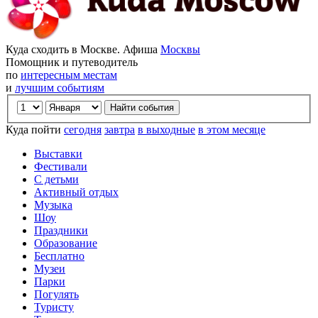
Куда сходить в Москве. Афиша
Москвы
Помощник и путеводитель
по
интересным местам
и
лучшим событиям
Куда пойти
сегодня
завтра
в выходные
в этом месяце
Выставки
Фестивали
С детьми
Активный отдых
Музыка
Шоу
Праздники
Образование
Бесплатно
Музеи
Парки
Погулять
Туристу