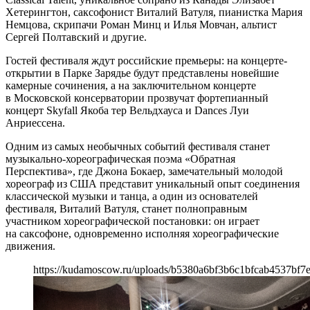
Хетерингтон, саксофонист Виталий Ватуля, пианистка Мария
Немцова, скрипачи Роман Минц и Илья Мовчан, альтист
Сергей Полтавский и другие.
Гостей фестиваля ждут российские премьеры: на концерте-
открытии в Парке Зарядье будут представлены новейшие
камерные сочинения, а на заключительном концерте
в Московской консерватории прозвучат фортепианный
концерт Skyfall Якоба тер Вельдхауса и Dances Луи
Анриессена.
Одним из самых необычных событий фестиваля станет
музыкально-хореографическая поэма «Обратная
Перспектива», где Джона Бокаер, замечательный молодой
хореограф из США представит уникальный опыт соединения
классической музыки и танца, а один из основателей
фестиваля, Виталий Ватуля, станет полноправным
участником хореографической постановки: он играет
на саксофоне, одновременно исполняя хореографические
движения.
https://kudamoscow.ru/uploads/b5380a6bf3b6c1bfcab4537bf7