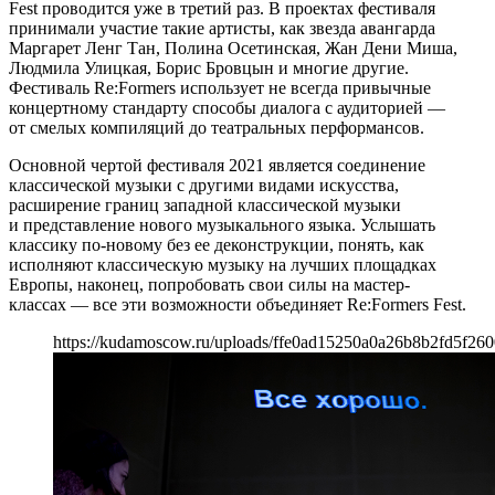
Fest проводится уже в третий раз. В проектах фестиваля
принимали участие такие артисты, как звезда авангарда
Маргарет Ленг Тан, Полина Осетинская, Жан Дени Миша,
Людмила Улицкая, Борис Бровцын и многие другие.
Фестиваль Re:Formers использует не всегда привычные
концертному стандарту способы диалога с аудиторией —
от смелых компиляций до театральных перформансов.
Основной чертой фестиваля 2021 является соединение
классической музыки с другими видами искусства,
расширение границ западной классической музыки
и представление нового музыкального языка. Услышать
классику по-новому без ее деконструкции, понять, как
исполняют классическую музыку на лучших площадках
Европы, наконец, попробовать свои силы на мастер-
классах — все эти возможности объединяет Re:Formers Fest.
https://kudamoscow.ru/uploads/ffe0ad15250a0a26b8b2fd5f260