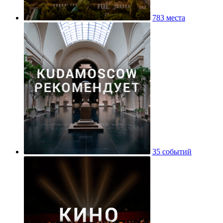
783 места
35 событий