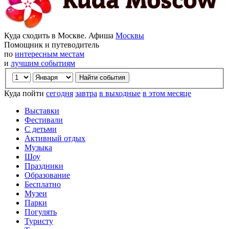
Куда сходить в Москве. Афиша
Москвы
Помощник и путеводитель
по
интересным местам
и
лучшим событиям
Куда пойти
сегодня
завтра
в выходные
в этом месяце
Выставки
Фестивали
С детьми
Активный отдых
Музыка
Шоу
Праздники
Образование
Бесплатно
Музеи
Парки
Погулять
Туристу