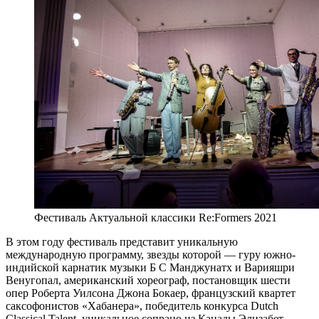
Фестиваль Актуальной классики Re:Formers 2021
В этом году фестиваль представит уникальную
международную программу, звезды которой — гуру южно-
индийской карнатик музыки Б С Манджунатх и Варияшри
Венугопал, американский хореограф, постановщик шести
опер Роберта Уилсона Джона Бокаер, французский квартет
саксофонистов «Хабанера», победитель конкурса Dutch
Classical Talent, уникальное сопрано из Канады Элизабет