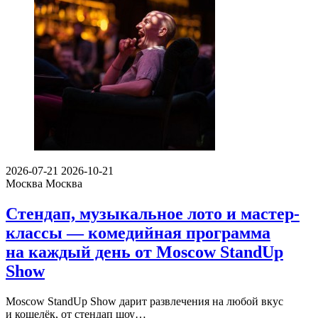
2026-07-21
2026-10-21
Москва
Москва
Стендап, музыкальное лото и мастер-
классы — комедийная программа
на каждый день от Moscow StandUp
Show
Moscow StandUp Show дарит развлечения на любой вкус
и кошелёк, от стендап шоу…