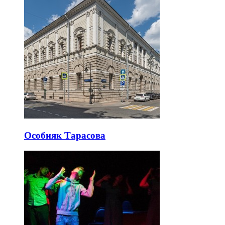
Особняк Тарасова