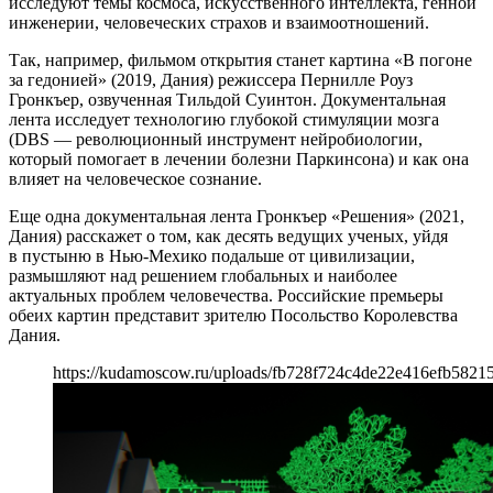
исследуют темы космоса, искусственного интеллекта, генной
инженерии, человеческих страхов и взаимоотношений.
Так, например, фильмом открытия станет картина «В погоне
за гедонией» (2019, Дания) режиссера Пернилле Роуз
Гронкъер, озвученная Тильдой Суинтон. Документальная
лента исследует технологию глубокой стимуляции мозга
(DBS — революционный инструмент нейробиологии,
который помогает в лечении болезни Паркинсона) и как она
влияет на человеческое сознание.
Еще одна документальная лента Гронкъер «Решения» (2021,
Дания) расскажет о том, как десять ведущих ученых, уйдя
в пустыню в Нью-Мехико подальше от цивилизации,
размышляют над решением глобальных и наиболее
актуальных проблем человечества. Российские премьеры
обеих картин представит зрителю Посольство Королевства
Дания.
https://kudamoscow.ru/uploads/fb728f724c4de22e416efb5821