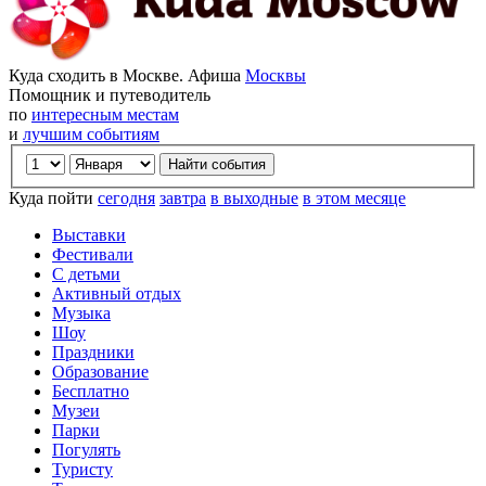
Куда сходить в Москве. Афиша
Москвы
Помощник и путеводитель
по
интересным местам
и
лучшим событиям
Куда пойти
сегодня
завтра
в выходные
в этом месяце
Выставки
Фестивали
С детьми
Активный отдых
Музыка
Шоу
Праздники
Образование
Бесплатно
Музеи
Парки
Погулять
Туристу